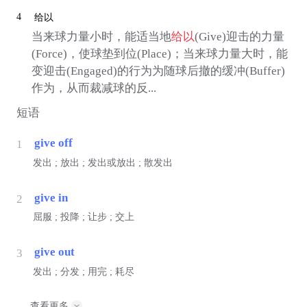
4
给以
当来球力量小时，能适当地
给以
(Give)迎击的力量
(Force)，使球垫到位(Place)；当来球力量大时，能
变迎击(Engaged)的行为为随球后撤的缓冲(Buffer)
作为，从而裁减球的反...
短语
give off
1
发出 ; 放出 ; 发出或放出 ; 散发出
give in
2
屈服 ; 投降 ; 让步 ; 交上
give out
3
发出 ; 分发 ; 用完 ; 耗尽
查看更多