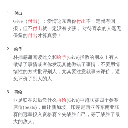
1
付出
Give（
付出
）：爱情这东西你
付出
不一定就有回
报，但不
付出
就一定没有收获， 对待喜欢的人毫无
保留的
付出
才算真爱！
2
给予
朴拙感谢阅读此文和
给予
(Give)指教的朋友！有人
做错了事情或者你发现其他做错了事情，不要用情
绪性的方式批评别人，尤其要注意就事来评价，避
免评价了别人的人...
3
再给
亚足联在以后凭什么
再给
(Give)中超联赛四个参赛
席位(Seats)，而让新加坡、印度尼西亚等东南亚联
赛的冠军投入资格赛？先战胜自己，等于战胜了最
大的敌人。