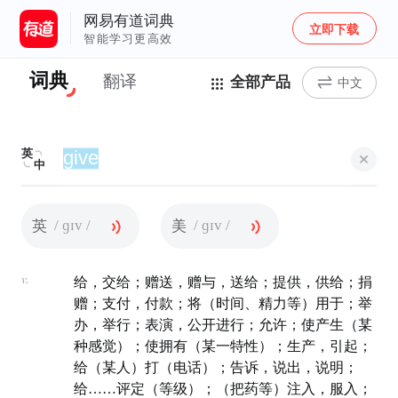
网易有道词典
立即下载
智能学习更高效
词典
翻译
全部产品
中文
英
中
/ ɡɪv /
/ ɡɪv /
英
美
v.
给，交给；赠送，赠与，送给；提供，供给；捐
赠；支付，付款；将（时间、精力等）用于；举
办，举行；表演，公开进行；允许；使产生（某
种感觉）；使拥有（某一特性）；生产，引起；
给（某人）打（电话）；告诉，说出，说明；
给……评定（等级）；（把药等）注入，服入；