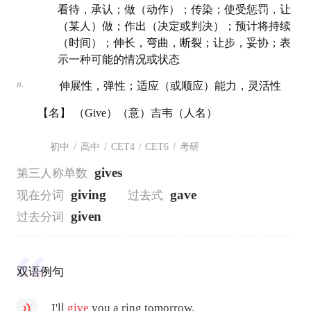
看待，承认；做（动作）；传染；使受惩罚，让
（某人）做；作出（决定或判决）；预计将持续
（时间）；伸长，弯曲，断裂；让步，妥协；表
示一种可能的情况或状态
n.
伸展性，弹性；适应（或顺应）能力，灵活性
【名】 （Give）（意）吉韦（人名）
初中
/
高中
/
CET4
/
CET6
/
考研
gives
第三人称单数
giving
gave
现在分词
过去式
given
过去分词
双语例句
I'll
give
you a ring tomorrow.