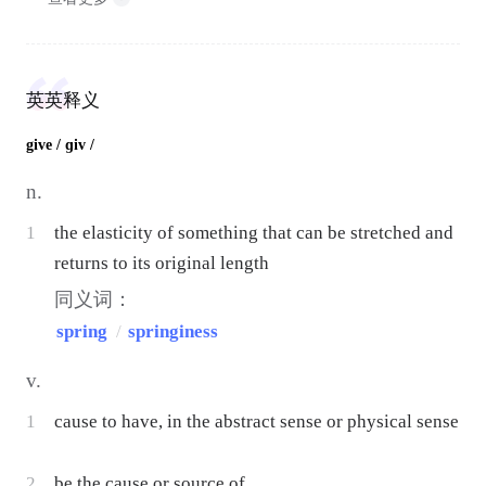
英英释义
give
/ ɡiv /
n.
1
the elasticity of something that can be stretched and
returns to its original length
同义词：
spring
/
springiness
v.
1
cause to have, in the abstract sense or physical sense
2
be the cause or source of