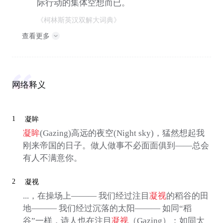
际行动的集体空想而已。
《柯林斯英汉双解大词典》
查看更多
网络释义
1
凝眸
凝眸
(Gazing)高远的夜空(Night sky)，猛然想起我
刚来帝国的日子。做人做事不必面面俱到——总会
有人不满意你。
2
凝视
...，在操场上——— 我们经过注目
凝视
的稻谷的田
地——— 我们经过沉落的太阳——— 如同“稻
谷”一样，诗人也在注目
凝视
（Gazing）；如同太