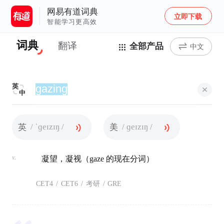
网易有道词典
立即下载
智能学习更高效
词典
翻译
全部产品
中文
英
中
/ ˈɡeɪzɪŋ /
/ ɡeɪzɪŋ /
英
美
v.
凝望，凝视（gaze 的现在分词）
CET4
/
CET6
/
考研
/
GRE