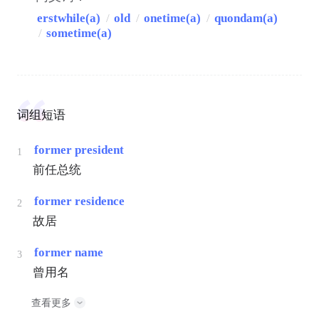
erstwhile(a)
/
old
/
onetime(a)
/
quondam(a)
/
sometime(a)
词组短语
former president
1
前任总统
former residence
2
故居
former name
3
曾用名
查看更多