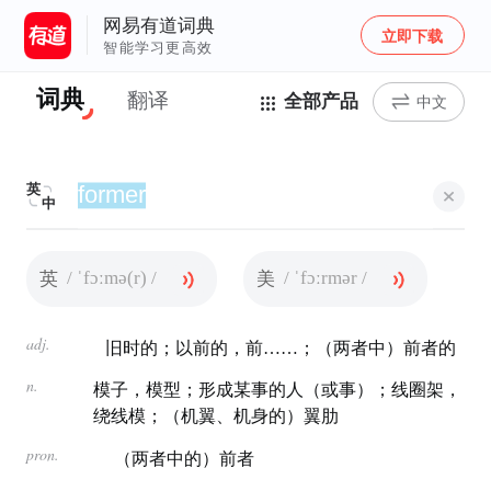
网易有道词典
立即下载
智能学习更高效
词典
翻译
全部产品
中文
英
中
/ ˈfɔːmə(r) /
/ ˈfɔːrmər /
英
美
adj.
旧时的；以前的，前……；（两者中）前者的
n.
模子，模型；形成某事的人（或事）；线圈架，
绕线模；（机翼、机身的）翼肋
pron.
（两者中的）前者