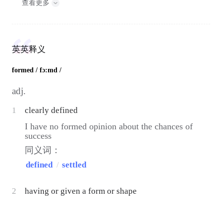
查看更多
英英释义
formed
/ fɔ:md /
adj.
1
clearly defined
I have no formed opinion about the chances of
success
同义词：
defined
/
settled
2
having or given a form or shape