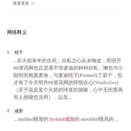
查看更多
网络释义
1
结下
...非火箭来年的生死，自私之心从未悔改，而明升
88资讯网也正是看不管麦迪的种种自私，懈怠与小
聪明而炮轰麦迪，与麦迪
结下
(Formed)了梁子，也
才有了今天明升88资讯网的怀恨在心(Vindictive)
（至于说是某个火箭的球迷的挑唆，心中无疙瘩再
有人挑唆也没用），以至...
2
成形
... molded模塑的
formed
成形
的 moulded模具的 ...