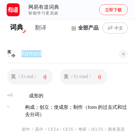
网易有道词典
立即下载
智能学习更高效
词典
翻译
全部产品
中文
英
中
/ fɔːmd /
/ fɔːrmd /
英
美
adj.
成形的
v.
构成；创立；使成形；制作（form 的过去式和过
去分词）
初中
/
高中
/
CET4
/
CET6
/
考研
/
IELTS
/
商务英语