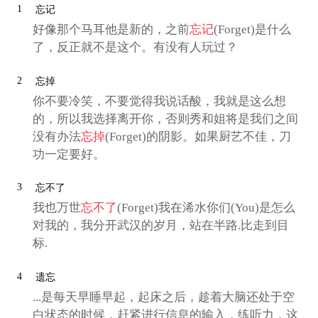
1
忘记
好像那个马耳他是新的，之前
忘记
(Forget)是什么
了，反正就不是这个。有没有人玩过？
2
忘掉
你不要冷笑，不要觉得我说话酸，我就是这么想
的，所以我选择离开你，否则秀和姐将是我们之间
没有办法
忘掉
(Forget)的阴影。如果厨艺不佳，刀
功一定要好。
3
忘不了
我也万世
忘不了
(Forget)我在浠水你们(You)是怎么
对我的，我分开武汉的岁月，站在半路.比走到目
标.
4
遗忘
...是每天早睡早起，起床之后，趁着大脑还处于空
白状态的时候，赶紧进行信息的输入，练听力，这