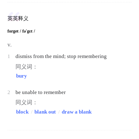
英英释义
forget
/ fə'gɛt /
v.
1
dismiss from the mind; stop remembering
同义词：
bury
2
be unable to remember
同义词：
block
/
blank out
/
draw a blank