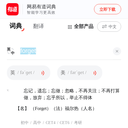
网易有道词典
立即下载
智能学习更高效
词典
翻译
全部产品
中文
英
中
/ fəˈɡet /
/ fərˈɡet /
英
美
v.
忘记，遗忘；忘做；忽略，不再关注；不再打算
做，放弃；忘乎所以，举止不得体
【名】 （Forget）（法）福尔热（人名）
初中
/
高中
/
CET4
/
CET6
/
考研