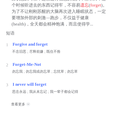
个时候听进去的东西记得牢，不容易
遗忘
(
forget
)。
为了不让刚刚苏醒的大脑再次进入睡眠状态，一定
要增加外部的刺激—跑步，不仅益于健康
(health)，全天都会精神饱满，而且使得学...
短语
Forgive and forget
1
不念旧恶 ; 尽释前嫌 ; 既住不咎
Forget-Me-Not
2
勿忘我 ; 勿忘我或勿忘草 ; 忘忧草 ; 勿忘草
I never will forget
3
思念永远 ; 我从未忘记 ; 我一辈子都会记得
查看更多