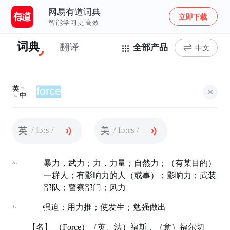
网易有道词典
立即下载
智能学习更高效
词典
翻译
全部产品
中文
英
中
/ fɔːs /
/ fɔːrs /
英
美
n.
暴力，武力；力，力量；自然力；（有某目的）
一群人；有影响力的人（或事）；影响力；武装
部队；警察部门；风力
v.
强迫；用力推；使发生；勉强做出
【名】 （Force）（英、法）福斯，（意）福尔切