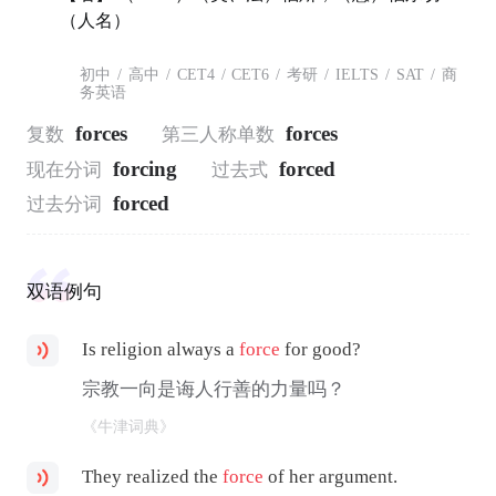
（人名）
初中
/
高中
/
CET4
/
CET6
/
考研
/
IELTS
/
SAT
/
商
务英语
forces
forces
复数
第三人称单数
forcing
forced
现在分词
过去式
forced
过去分词
双语例句
Is religion always a
force
for good?
宗教一向是诲人行善的力量吗？
《牛津词典》
They realized the
force
of her argument.