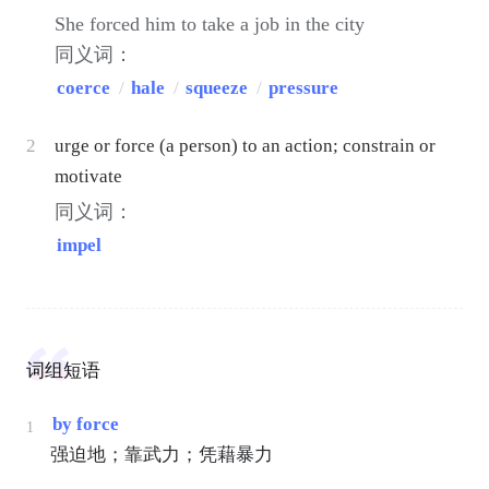
She forced him to take a job in the city
同义词：
coerce
/
hale
/
squeeze
/
pressure
2
urge or force (a person) to an action; constrain or
motivate
同义词：
impel
词组短语
by force
1
强迫地；靠武力；凭藉暴力