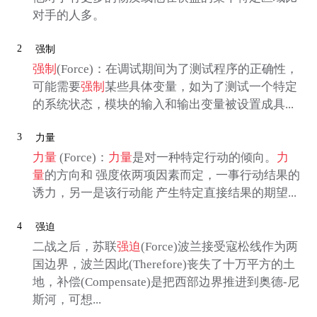
对手的人多。
2
强制
强制
(Force)：在调试期间为了测试程序的正确性，
可能需要
强制
某些具体变量，如为了测试一个特定
的系统状态，模块的输入和输出变量被设置成具...
3
力量
力量
(Force)：
力量
是对一种特定行动的倾向。
力
量
的方向和 强度依两项因素而定，一事行动结果的
诱力，另一是该行动能 产生特定直接结果的期望...
4
强迫
二战之后，苏联
强迫
(Force)波兰接受寇松线作为两
国边界，波兰因此(Therefore)丧失了十万平方的土
地，补偿(Compensate)是把西部边界推进到奥德-尼
斯河，可想...