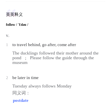
英英释义
follow
/ 'fɔləu /
v.
1
to travel behind, go after, come after
The ducklings followed their mother around the
pond ;
Please follow the guide through the
museum
2
be later in time
Tuesday always follows Monday
同义词：
postdate