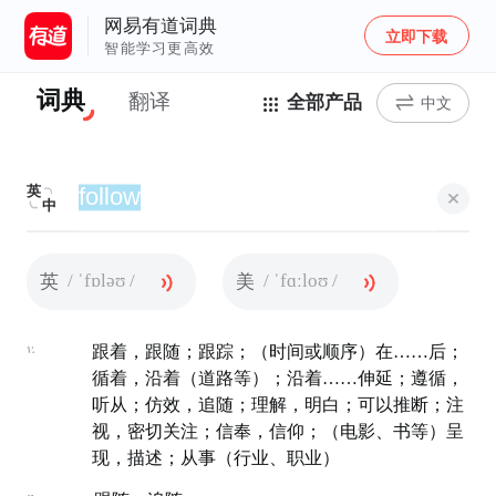
网易有道词典
立即下载
智能学习更高效
词典
翻译
全部产品
中文
英
中
/ ˈfɒləʊ /
/ ˈfɑːloʊ /
英
美
v.
跟着，跟随；跟踪；（时间或顺序）在……后；
循着，沿着（道路等）；沿着……伸延；遵循，
听从；仿效，追随；理解，明白；可以推断；注
视，密切关注；信奉，信仰；（电影、书等）呈
现，描述；从事（行业、职业）
n.