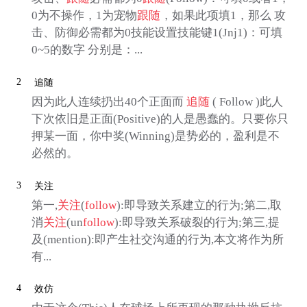
0为不操作，1为宠物
跟随
，如果此项填1，那么 攻
击、防御必需都为0技能设置技能键1(Jnj1)：可填
0~5的数字 分别是：...
2
追随
因为此人连续扔出40个正面而
追随
( Follow )此人
下次依旧是正面(Positive)的人是愚蠢的。只要你只
押某一面，你中奖(Winning)是势必的，盈利是不
必然的。
3
关注
第一,
关注
(
follow
):即导致关系建立的行为;第二,取
消
关注
(un
follow
):即导致关系破裂的行为;第三,提
及(mention):即产生社交沟通的行为,本文将作为所
有...
4
效仿