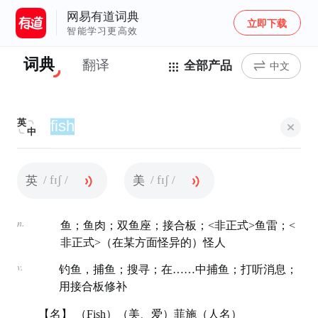
网易有道词典
立即下载
智能学习更高效
词典
翻译
全部产品
中文
英
中
/ fɪʃ /
/ fɪʃ /
英
美
n.
鱼；鱼肉；双鱼座；接合板；<非正式>鱼雷；<
非正式>（在某方面怪异的）怪人
v.
钓鱼，捕鱼；搜寻；在……中捕鱼；打听消息；
用接合板修补
【名】 （Fish）（美、爱）菲施（人名）