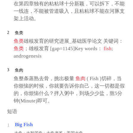
在第四章独有的粘粘球十分新颖，可以拆下，不能
一线连，不能被管道吸入，且粘粘球不能在河豚支
架上活动。
2
鱼类
鱼类
雄核发育的研究进展_基础医学论文 关键词：
鱼类
；雄核发育 [gap=1145]Key words：
fish
;
androgenesis
3
鱼肉
鱼整条蒸熟去骨，挑出极量
鱼肉
( Fish )切碎，当
你烦恼的时候，你就要告诉你自己，这一切都是假
的，你烦恼什么？拌入粥中，到场少少盐，熬5分
钟(Minute)即可。
短语
Big Fish
1