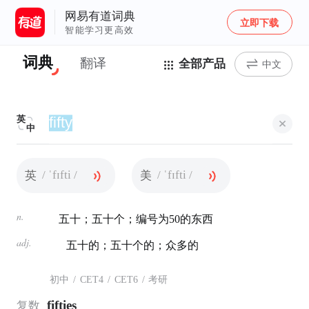
网易有道词典
立即下载
智能学习更高效
词典
翻译
全部产品
中文
英
中
/ ˈfɪfti /
/ ˈfɪfti /
英
美
n.
五十；五十个；编号为50的东西
adj.
五十的；五十个的；众多的
初中
/
CET4
/
CET6
/
考研
fifties
复数