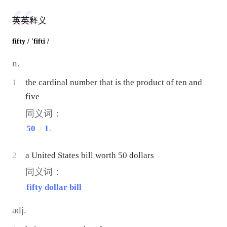
英英释义
fifty
/ 'fifti /
n.
1
the cardinal number that is the product of ten and
five
同义词：
50
/
L
2
a United States bill worth 50 dollars
同义词：
fifty dollar bill
adj.