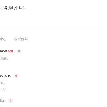
尔 ; 导演山姆·法尔
例句
权威例句
almost
fell
.
些跌倒。
evasse.
下来。
词典》
ily.