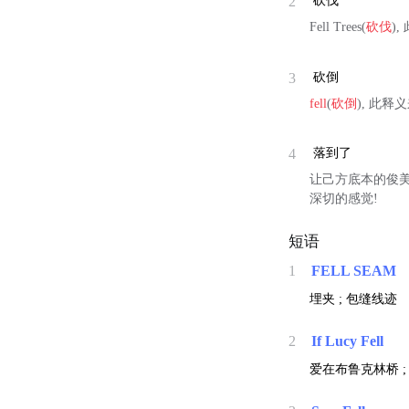
2
砍伐
Fell Trees(
砍伐
)
3
砍倒
fell
(
砍倒
), 此
4
落到了
让己方底本的俊美心绪
深切的感觉!
短语
1
FELL SEAM
埋夹 ; 包缝线迹
2
If Lucy Fell
爱在布鲁克林桥 ;