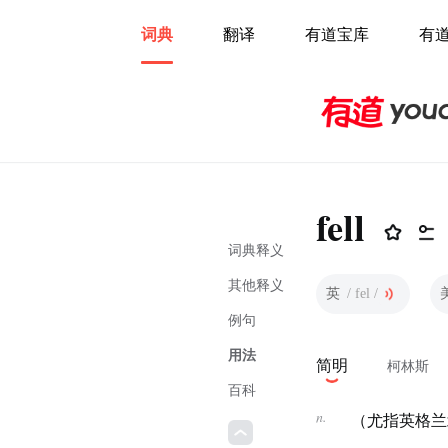
词典
翻译
有道宝库
有
fell
词典释义
其他释义
英
/ fel /
例句
用法
简明
柯林斯
百科
n.
（尤指英格兰