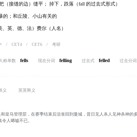
（接缝的边）缝平； 掉下，跌落（fall 的过去式形式）
暴的；和丘陵、小山有关的
）（美、英、德、法）费尔（人名）
中
/
CET4
/
CET6
/
考研
fells
felling
felled
人称单数
现在分词
过去式
过去分词
释义
英英释义
奥和皇马管理层，在赛季结束后沮丧回到曼城，昔日见人杀人见神杀神的
地，真令人唏嘘不已。