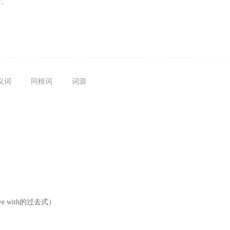
着。
义词
同根词
词源
ove with的过去式）