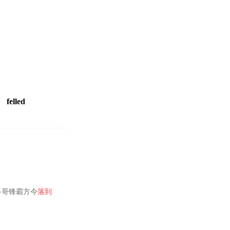
felled
多哥锋霸方今
落到