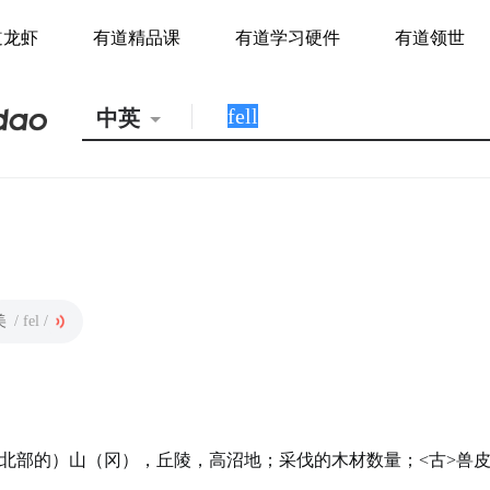
道龙虾
有道精品课
有道学习硬件
有道领世
中英
美
/ fel /
北部的）山（冈），丘陵，高沼地；采伐的木材数量；<古>兽