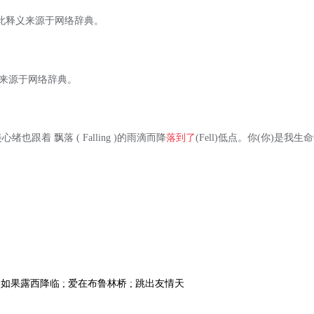
, 此释义来源于网络辞典。
释义来源于网络辞典。
也跟着 飘落 ( Falling )的雨滴而降
落到了
(Fell)低点。你(你)是我
 如果露西降临 ; 爱在布鲁林桥 ; 跳出友情天