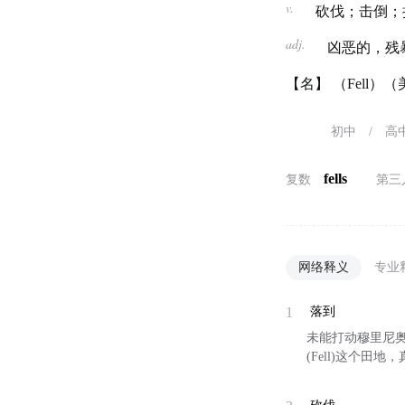
v.
砍伐；击倒；把
adj.
凶恶的，残
【名】 （Fell
初中
/
高
fells
复数
第三
网络释义
专业
1
落到
未能打动穆里尼
(Fell)这个田