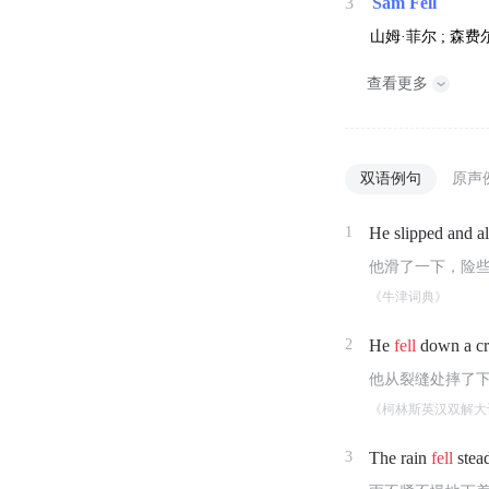
3
Sam Fell
山姆·菲尔 ; 森费
查看更多
双语例句
原声
1
He slipped and 
他滑了一下，险
《牛津词典》
2
He
fell
down a cr
他从裂缝处摔了
《柯林斯英汉双解大
3
The rain
fell
stead