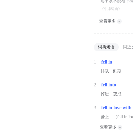
雨不紧不慢地下
《牛津词典》
查看更多
词典短语
同近
1
fell in
排队；到期
2
fell into
掉进；变成
3
fell in love with
爱上…（fall in l
查看更多