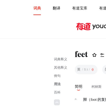
词典
翻译
有道宝库
有
feet
词典释义
其他释义
英
/ fiːt /
例句
用法
简明
柯林斯
百科
n.
脚（foot 