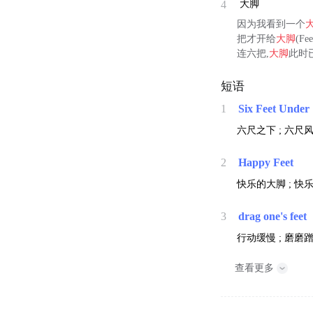
4
大脚
因为我看到一个
把才开给
大脚
(F
连六把,
大脚
此时已
短语
1
Six Feet Under
六尺之下 ; 六尺风
2
Happy Feet
快乐的大脚 ; 快乐
3
drag one's feet
行动缓慢 ; 磨磨
查看更多