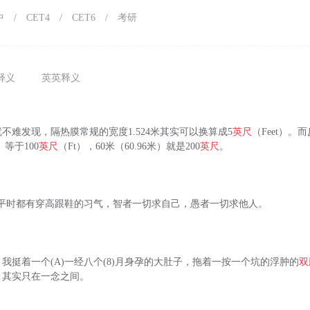
中
/
CET4
/
CET6
/
考研
释义
英英释义
不难发现，隔热膜常规的宽度1.524米其实可以换算成5
英尺
（Feet）。
）等于100
英尺
（Ft），60米（60.96米）就是200
英尺
。
：女生平时都有穿高跟鞋的习气，智者一切求自己，愚者一切求他人。
我挺着一个(A)一经八个(8)月身孕的大肚子，拖着一按一个坑的浮肿的
双
，其实只在一念之间。