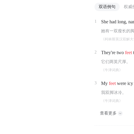
双语例句
权威
1
She had long, n
她有一双瘦长的
《柯林斯英汉双解大
2
They're two
feet
t
它们两英尺厚。
《牛津词典》
3
My
feet
were icy 
我双脚冰冷。
《牛津词典》
查看更多