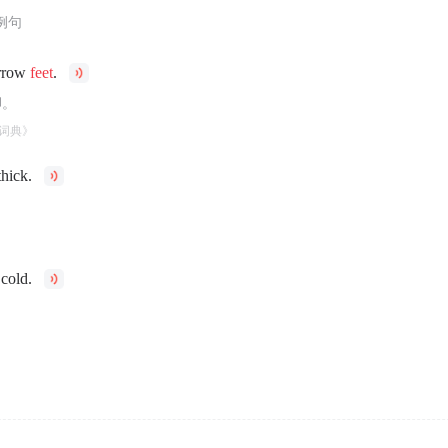
例句
arrow
feet
.
脚。
词典》
hick.
cold.