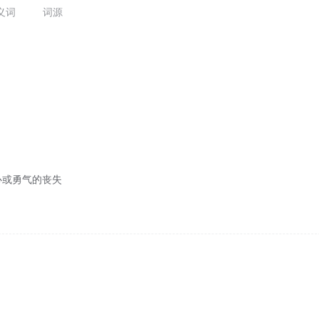
义词
词源
心或勇气的丧失