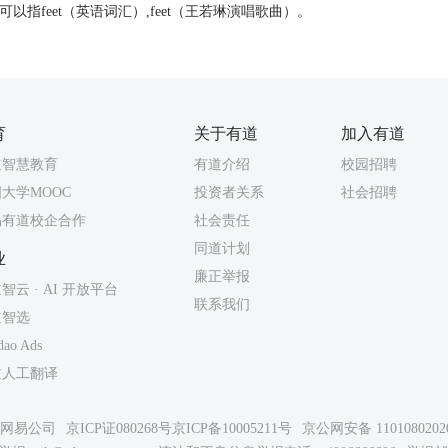
它可以指feet（英语词汇）,feet（王若琳演唱歌曲）。
育
关于有道
加入有道
道智慧教育
有道介绍
校园招聘
大学MOOC
投资者关系
社会招聘
易有道校企合作
社会责任
同道计划
业
廉正举报
智云 · AI 开放平台
联系我们
道智选
dao Ads
道人工翻译
26网易公司
京ICP证080268号
京ICP备10005211号
京公网安备 1101080202