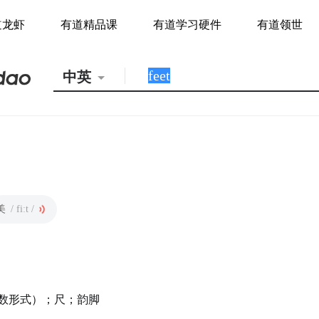
道龙虾
有道精品课
有道学习硬件
有道领世
中英
美
/ fiːt /
的复数形式）；尺；韵脚