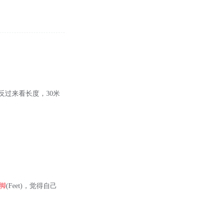
而反过来看长度，30米
脚
(Feet)，觉得自己