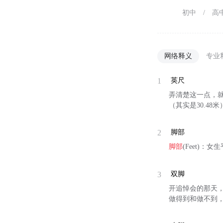
初中
/
高
网络释义
专业
1
英尺
弄清楚这一点，就
（其实是30.48米
2
脚部
脚部
(Feet)
3
双脚
开追悼会的那天，
做得到和做不到