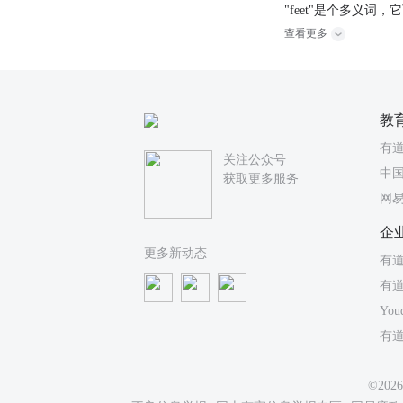
"feet"是个多义词，
查看更多
教
有
关注公众号
中国
获取更多服务
网
企
更多新动态
有道
有
You
有
©20