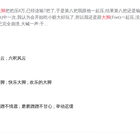
大脚
把把压8万,已经连输7把了,于是第八把我跟他一起压,结果第八把还是输,
eet)中一次,我认为会开始吃小赔大好玩了,所以我还是跟
大脚
(Feet)一起
完全崩溃,大喊一声:干...
云 ; 六呎风云
脚 ; 快乐大脚 ; 欢乐的大脚
蹭蹭不情愿 ; 磨磨蹭蹭不甘心 ; 举动迟缓