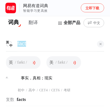
网易有道词典
立即下载
智能学习更高效
词典
翻译
全部产品
中文
英
中
/ fækt /
/ fækt /
英
美
n.
事实，真相；现实
初中
/
高中
/
CET4
/
CET6
/
考研
facts
复数