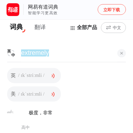
网易有道词典
立即下载
智能学习更高效
词典
翻译
全部产品
中文
英
中
/ ɪkˈstriːmli /
英
/ ɪkˈstriːmli /
美
adv.
极度，非常
高中