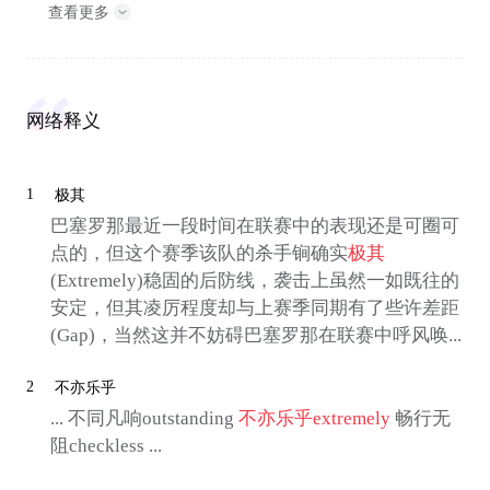
查看更多
网络释义
1
极其
巴塞罗那最近一段时间在联赛中的表现还是可圈可
点的，但这个赛季该队的杀手锏确实
极其
(Extremely)稳固的后防线，袭击上虽然一如既往的
安定，但其凌厉程度却与上赛季同期有了些许差距
(Gap)，当然这并不妨碍巴塞罗那在联赛中呼风唤...
2
不亦乐乎
... 不同凡响outstanding
不亦乐乎
extremely
畅行无
阻checkless ...