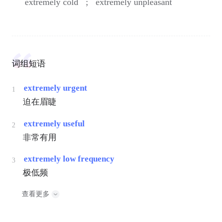
extremely cold ;
extremely unpleasant
词组短语
extremely urgent
1
迫在眉睫
extremely useful
2
非常有用
extremely low frequency
3
极低频
查看更多