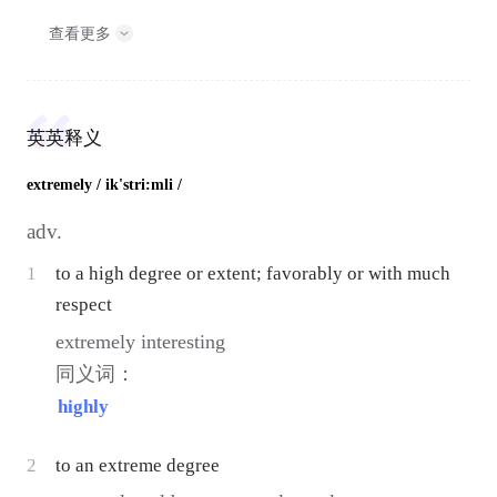
查看更多
英英释义
extremely
/ ik'stri:mli /
adv.
1
to a high degree or extent; favorably or with much
respect
extremely interesting
同义词：
highly
2
to an extreme degree