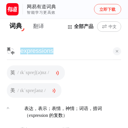
网易有道词典
立即下载
智能学习更高效
词典
翻译
全部产品
中文
英
中
/ ɪkˈspreʃ(ə)nz /
英
/ ɪkˈspreʃənz /
美
n.
表达，表示；表情，神情；词语，措词
（expression 的复数）