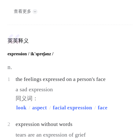
查看更多
英英释义
expression
/ ik'spreʃənz /
n.
1
the feelings expressed on a person's face
a sad expression
同义词：
look
/
aspect
/
facial expression
/
face
2
expression without words
tears are an expression of grief