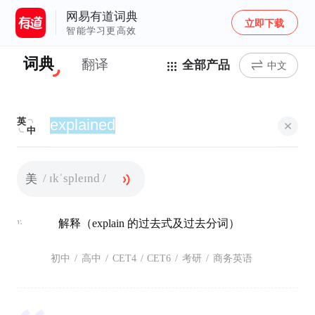
网易有道词典
立即下载
智能学习更高效
词典
翻译
全部产品
中文
英
中
/ ɪkˈspleɪnd /
美
v.
解释（explain 的过去式及过去分词）
初中
/
高中
/
CET4
/
CET6
/
考研
/
商务英语