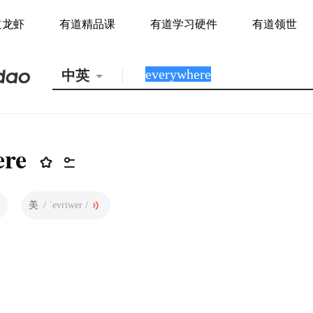
道龙虾
有道精品课
有道学习硬件
有道领世
中英
ere
美
/ ˈevriwer /