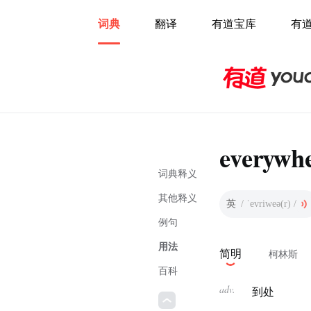
词典
翻译
有道宝库
有
everywh
词典释义
其他释义
英
/ ˈevriweə(r) /
例句
用法
简明
柯林斯
百科
adv.
到处