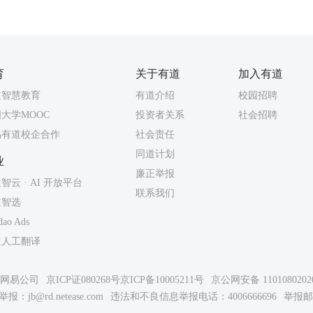
育
关于有道
加入有道
道智慧教育
有道介绍
校园招聘
大学MOOC
投资者关系
社会招聘
易有道校企合作
社会责任
同道计划
业
廉正举报
智云 · AI 开放平台
联系我们
道智选
dao Ads
道人工翻译
26网易公司
京ICP证080268号
京ICP备10005211号
京公网安备 1101080202
举报：
jb@rd.netease.com
违法和不良信息举报电话：4006666696
举报邮箱