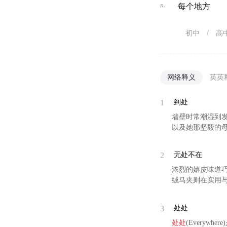
n.
每个地方
初中
/
高
网络释义
英英
1
到处
墙壁时常潮湿到
以及她那坚毅的母
2
无处不在
浓烈的嬉皮味道
绒马夹则在实用
3
处处
处处
(Every