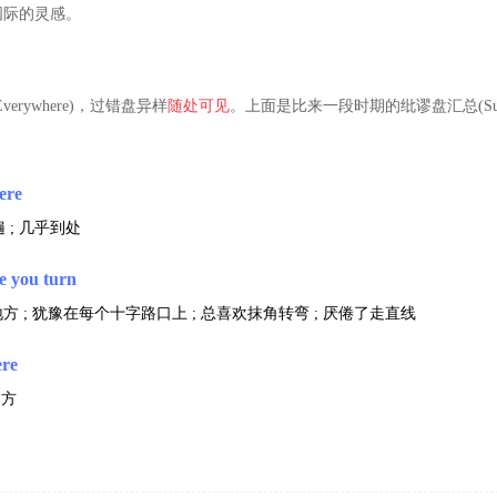
国际的灵感。
Everywhere)，过错盘异样
随处可见
。上面是比来一段时期的纰谬盘汇总(Sum
ere
 ; 几乎到处
e you turn
 ; 犹豫在每个十字路口上 ; 总喜欢抹角转弯 ; 厌倦了走直线
re
四方