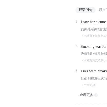
双语例句
原声
1
I saw her picture
我到处看到她的
《柯林斯英汉双解大
2
Smoking was fo
吸烟到处都是被
《柯林斯英汉双解大
3
Fires were break
到处都在发生火
《牛津词典》
查看更多