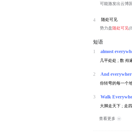
可能激发出云博
4
随处可见
势力盘
随处可见
(
短语
1
almost everywh
几平处处 ;
数
殆遍
2
And everywher
你转弯的每一个地方
3
Walk Everywhe
大脚走天下 ; 走
查看更多