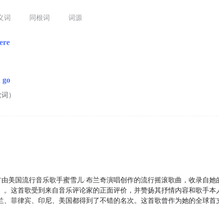
义词
同根词
词源
ere
 go
歌词）
e》是一首由美国流行音乐歌手蜜雪儿·布兰奇演唱创作的流行摇滚歌曲，收录自她
m》（2001）。这首歌受到来自音乐评论家的正面评价，并赞扬其抒情内容和歌手
兰、菲律宾、印尼、美国都得到了不错的名次。这首歌曾作为她的全球首支单