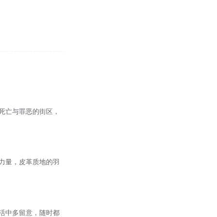
处是死亡与罪恶的街区，
摇滚力量，皮革质地的羽
在生活中多留意，随时都