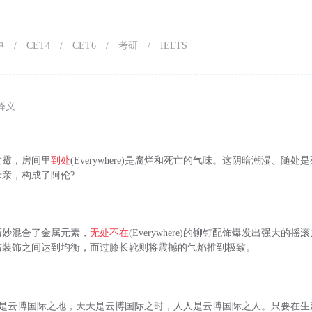
中
/
CET4
/
CET6
/
考研
/
IELTS
释义
发霉，房间里
到处
(Everywhere)是腐烂和死亡的气味。这阴暗潮湿、随
亲，构成了阿伦?
巧妙混合了金属元素，
无处不在
(Everywhere)的铆钉配饰爆发出强大的
与装饰之间达到均衡，而过膝长靴则将震撼的气焰推到极致。
where)是云博国际之地，天天是云博国际之时，人人是云博国际之人。只要