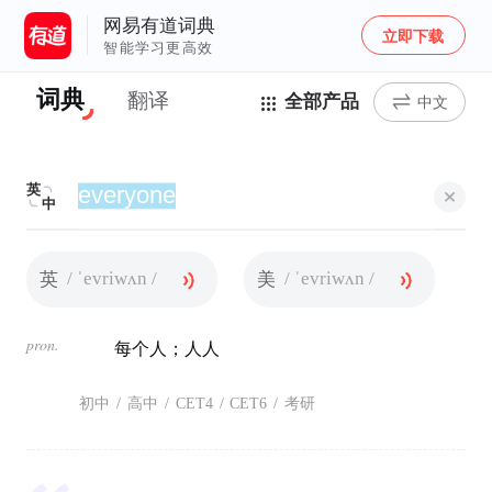
网易有道词典
立即下载
智能学习更高效
词典
翻译
全部产品
中文
英
中
/ ˈevriwʌn /
/ ˈevriwʌn /
英
美
pron.
每个人；人人
初中
/
高中
/
CET4
/
CET6
/
考研