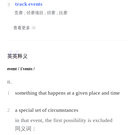
track events
3
竞赛 ; 径赛项目 ; 径赛 ; 比赛
查看更多
英英释义
event
/ i'vents /
n.
1
something that happens at a given place and time
2
a special set of circumstances
in that event, the first possibility is excluded
同义词：