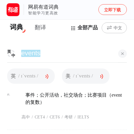
网易有道词典
立即下载
智能学习更高效
词典
翻译
全部产品
中文
英
中
/ ɪˈvents /
/ ɪˈvents /
英
美
n.
事件；公开活动，社交场合；比赛项目（event
的复数）
高中
/
CET4
/
CET6
/
考研
/
IELTS