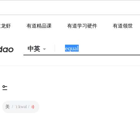
道龙虾
有道精品课
有道学习硬件
有道领世
中英
美
/ ˈiːkwəl /