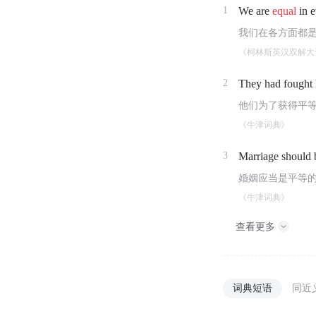
1
We are
equal
in e
我们在各方面都
《柯林斯英汉双解大
2
They had fought 
他们为了获得平
《牛津词典》
3
Marriage should
婚姻应当是平等
《牛津词典》
查看更多
词典短语
同近