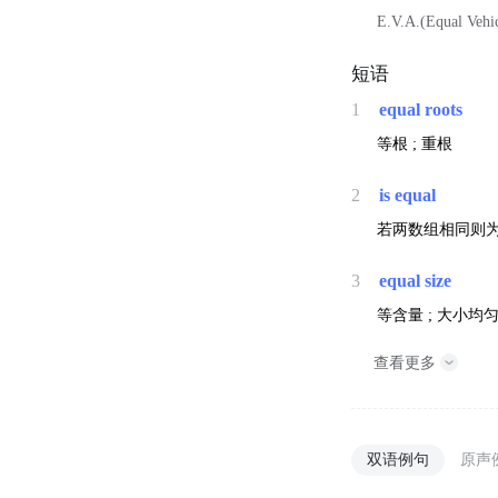
E.V.A.(Equal Ve
短语
1
equal roots
等根 ; 重根
2
is equal
若两数组相同则为真
3
equal size
等含量 ; 大小均匀
查看更多
双语例句
原声