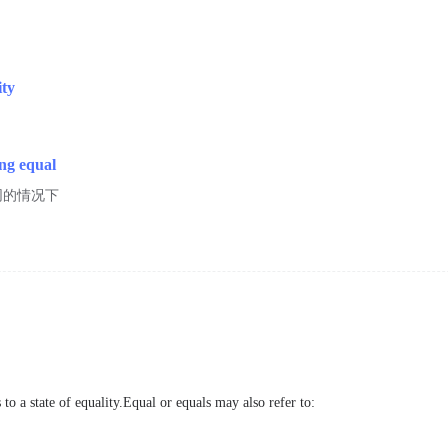
ity
ing equal
同的情况下
o a state of equality.Equal or equals may also refer to: