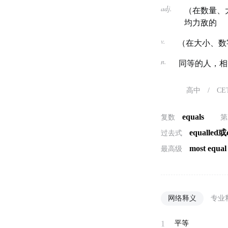
adj.
（在数量、
均力敌的
v.
（在大小、数
n.
同等的人，相
高中
/
CE
equals
复数
第
equalled或
过去式
most equal
最高级
网络释义
专业
1
平等