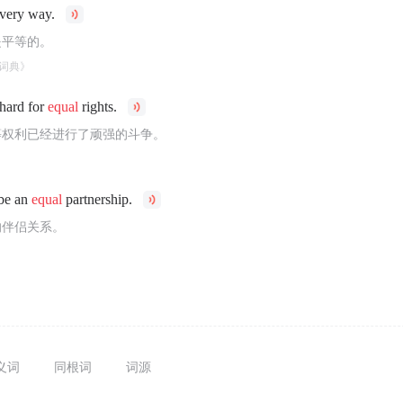
very way.
是平等的。
词典》
hard for
equal
rights.
等权利已经进行了顽强的斗争。
 be an
equal
partnership.
的伴侣关系。
义词
同根词
词源