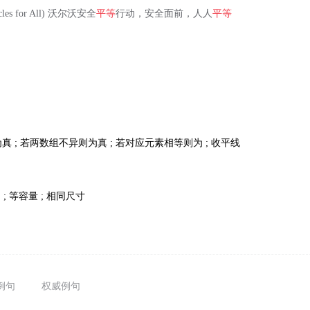
hicles for All) 沃尔沃安全
平等
行动，安全面前，人人
平等
 ; 若两数组不异则为真 ; 若对应元素相等则为 ; 收平线
 ; 等容量 ; 相同尺寸
例句
权威例句