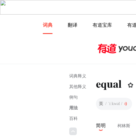
词典
翻译
有道宝库
有
词典释义
equal
其他释义
例句
英
/ ˈiːkwəl /
用法
百科
简明
柯林斯