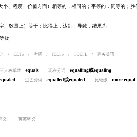
大小、程度、价值方面）相等的，相同的；平等的，同等的；胜
字、数量上）等于；比得上，达到；导致，结果为
等物
T4
/
CET6
/
考研
/
IELTS
/
TOEFL
/
商务英语
equals
equalling或equaling
三人称单数
现在分词
equaled
equalled或equaled
more equal
过去分词
比较级
释义
英英释义