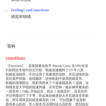
feelings and emotions
2
感觉和情绪
百科
emotions
《Emotions》，是美国著名歌手 Mariah Carey 在1991年发
行的同名专辑中的主打歌，歌曲直接横跨了5个半八度；
歌曲造诣很高，不但运用了高难度的花腔，并且连续的高
音区真声徘徊，连续颤音，还有歌剧中使用的跳音等。
歌曲的高潮部分，凯莉突然来了个急速跳跃的 5 连跳，这
种跳音是大字组的急速跨越，非常恐怖；她从钢琴最高的
一排音符 C7(砥) 开始起音，然后 5 连跳至B7，高音洪亮
并且明显还打了个弯，听起来就难度很大并且跳音非常急
促，而乐谱再高的就是最高的 C#8 ，可以想象下这首歌
曲有多么的高，常人根本无法唱到这么高的音，更别说去