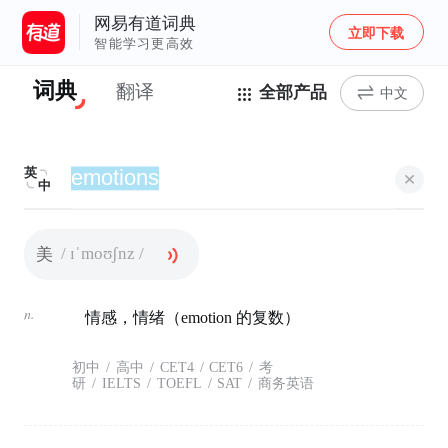
网易有道词典
立即下载
智能学习更高效
词典
翻译
全部产品
中文
英
中
/ ɪˈmoʊʃnz /
美
n.
情感，情绪（emotion 的复数）
初中
/
高中
/
CET4
/
CET6
/
考
研
/
IELTS
/
TOEFL
/
SAT
/
商务英语