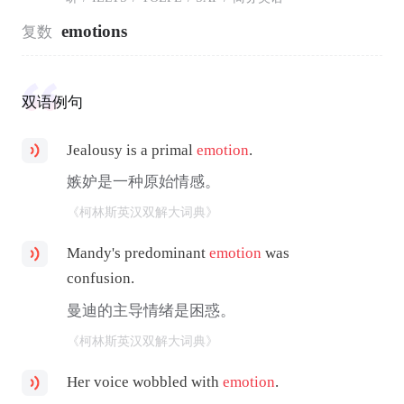
emotions
复数
双语例句
Jealousy is a primal
emotion
.
嫉妒是一种原始情感。
《柯林斯英汉双解大词典》
Mandy's predominant
emotion
was
confusion.
曼迪的主导情绪是困惑。
《柯林斯英汉双解大词典》
Her voice wobbled with
emotion
.