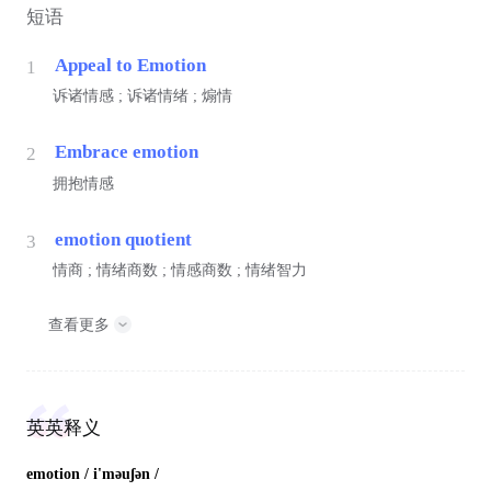
短语
Appeal to Emotion
1
诉诸情感 ; 诉诸情绪 ; 煽情
Embrace emotion
2
拥抱情感
emotion quotient
3
情商 ; 情绪商数 ; 情感商数 ; 情绪智力
查看更多
英英释义
emotion
/ i'məuʃən /