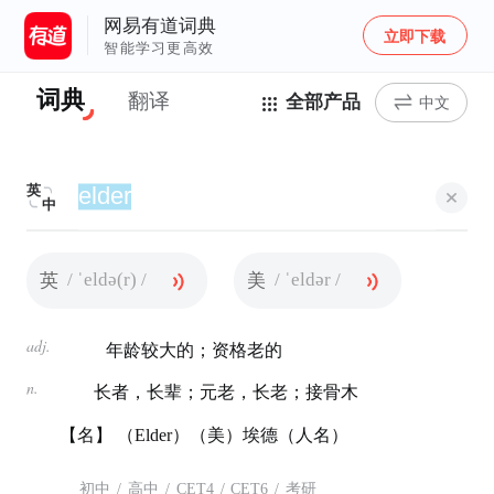
网易有道词典
立即下载
智能学习更高效
词典
翻译
全部产品
中文
英
中
/ ˈeldə(r) /
/ ˈeldər /
英
美
adj.
年龄较大的；资格老的
n.
长者，长辈；元老，长老；接骨木
【名】 （Elder）（美）埃德（人名）
初中
/
高中
/
CET4
/
CET6
/
考研