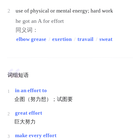
2
use of physical or mental energy; hard work
he got an A for effort
同义词：
elbow grease
/
exertion
/
travail
/
sweat
词组短语
in an effort to
1
企图（努力想）；试图要
great effort
2
巨大努力
make every effort
3