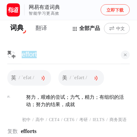
网易有道词典
立即下载
智能学习更高效
词典
翻译
全部产品
中文
英
中
/ ˈefət /
/ ˈefərt /
英
美
n.
努力，艰难的尝试；力气，精力；有组织的活
动；努力的结果，成就
初中
/
高中
/
CET4
/
CET6
/
考研
/
IELTS
/
商务英语
efforts
复数