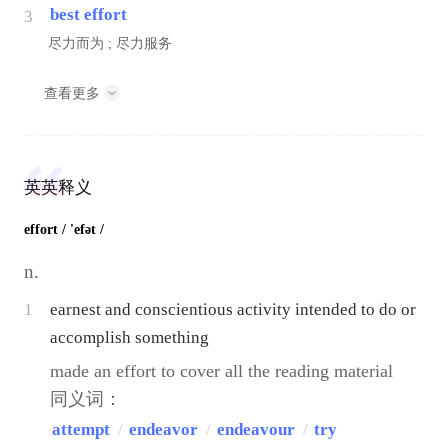
best effort
3
尽力而为 ; 尽力服务
查看更多
英英释义
effort
/ 'efət /
n.
1
earnest and conscientious activity intended to do or
accomplish something
made an effort to cover all the reading material
同义词：
attempt
/
endeavor
/
endeavour
/
try