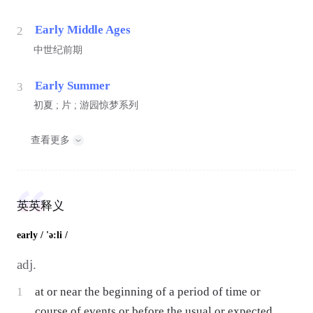
Early Middle Ages
2
中世纪前期
Early Summer
3
初夏 ; 片 ; 游园惊梦系列
查看更多
英英释义
early
/ 'ə:li /
adj.
1
at or near the beginning of a period of time or
course of events or before the usual or expected