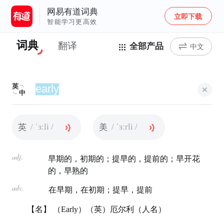
网易有道词典
立即下载
智能学习更高效
词典
翻译
全部产品
中文
英
中
/ ˈɜːli /
/ ˈɜːrli /
英
美
adj.
早期的，初期的；提早的，提前的；早开花
的，早熟的
adv.
在早期，在初期；提早，提前
【名】 （Early）（英）厄尔利（人名）