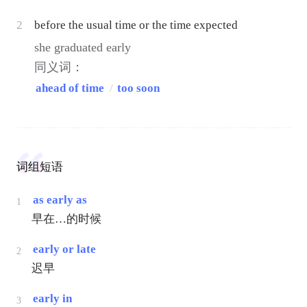
2
before the usual time or the time expected
she graduated early
同义词：
ahead of time
/
too soon
词组短语
as early as
1
早在…的时候
early or late
2
迟早
early in
3