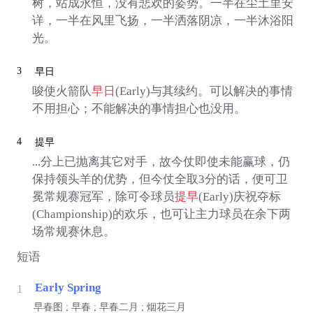
树，站成永恒，没有悲欢的姿势。一半在尘土里安
详，一半在风里飞扬，一半洒落阴凉，一半沐浴阳
光。
3
早日
唆使火箭队
早日
(Early)与其续约。可以解决的事情
不用担心；不能解决的事情担心也没用。
4
提早
...分上已抛离其它对手，故今仗即使未能赢球，仍
保持领头羊的优势，但今仗全取3分的话，便可卫
冕常规赛冠军，除可令球员
提早
(Early)庆祝夺标
(Championship)的欢乐，也可让主力球员在余下两
场常规赛休息。
短语
Early Spring
1
早春图 ; 早春 ; 早春二月 ; 烟花三月