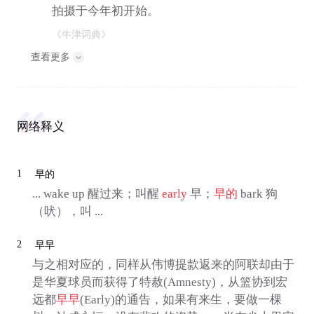
拍摄于今年初开始。
《牛津词典》
查看更多
网络释义
1
早的
... wake up 醒过来；叫醒
early
早；
早的
bark 狗
（吠），叫 ...
2
早早
与之相对应的，同样从伟博提款返来的阿联却由于
是华夏球员而获得了特赦(Amnesty)，从篮协到宏
远都
早早
(Early)的通告，如果有来生，要做一棵