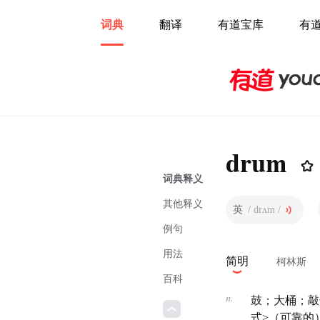
词典
翻译
有道宝库
有
drum
词典释义
其他释义
英
/ drʌm /
例句
用法
简明
柯林斯
百科
n.
鼓；大桶；敲
式>（可靠的