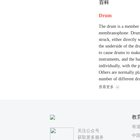
百科
Drum
The drum is a member of
membranophone. Drums c
struck, either directly
the underside of the dr
to cause drums to make
instruments, and the b
individually, with the
Others are normally pl
number of different dr
查看更多
教
有
关注公众号
中国
获取更多服务