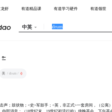
道龙虾
有道精品课
有道学习硬件
有道领世
中英
美
/ drʌm /
击声；鼓状物；<史>军鼓手；<英，非正式>一套房间，（公寓
）内部消息；（18世纪末、19世纪初流行的）傍晚茶会，下午茶