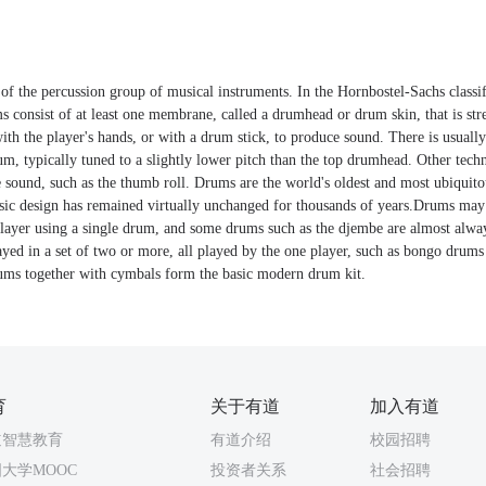
 the percussion group of musical instruments. In the Hornbostel-Sachs classifi
onsist of at least one membrane, called a drumhead or drum skin, that is stre
 with the player's hands, or with a drum stick, to produce sound. There is usual
um, typically tuned to a slightly lower pitch than the top drumhead. Other tec
 sound, such as the thumb roll. Drums are the world's oldest and most ubiquit
asic design has remained virtually unchanged for thousands of years.Drums may
 player using a single drum, and some drums such as the djembe are almost alway
ayed in a set of two or more, all played by the one player, such as bongo drums
ums together with cymbals form the basic modern drum kit.
育
关于有道
加入有道
道智慧教育
有道介绍
校园招聘
大学MOOC
投资者关系
社会招聘