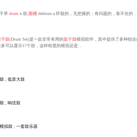
旱灾,干旱
drum
n.鼓;
圆桶
dubious a.怀疑的，无把握的；有问题的，靠不住的 ..
架子鼓
(Drum Set)是一款非常有用的
架子鼓
模拟软件，其中提供了多种组合
多可以显示17个鼓，这样程度的模拟还是...
底鼓 ; 低音大鼓
军鼓 ; 响弦鼓
; 模拟鼓 ; 一套鼓乐器