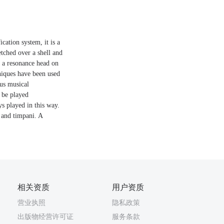
cation system, it is a
tched over a shell and
ly a resonance head on
hniques have been used
ous musical
 be played
s played in this way.
 and timpani. A
相关资质
用户资质
营业执照
隐私政策
出版物经营许可证
服务条款