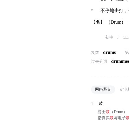
v.
不停地击打；
【名】 （Drum
初中
/
CE
drums
复数
drumme
过去分词
网络释义
专业
1
鼓
爵士
鼓
（Drum
括真实
鼓
与电子