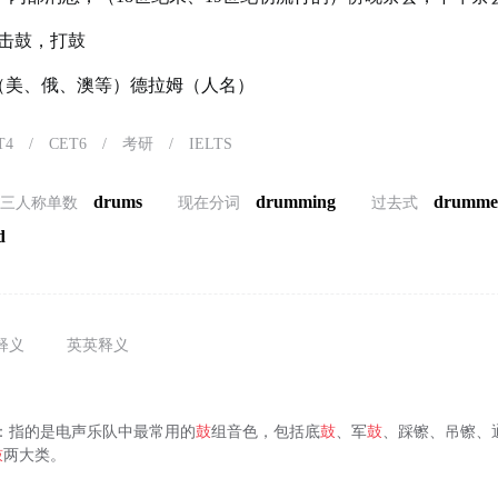
击鼓，打鼓
）（美、俄、澳等）德拉姆（人名）
T4
/
CET6
/
考研
/
IELTS
drums
drumming
drumme
第三人称单数
现在分词
过去式
d
释义
英英释义
）：指的是电声乐队中最常用的
鼓
组音色，包括底
鼓
、军
鼓
、踩镲、吊镲、
鼓
两大类。