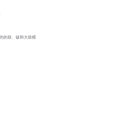
.
的的鼓、钹和大鼓模