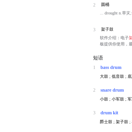
2
圆桶
... drought n.
3
架子鼓
软件介绍：电子
板提供你使用，最
短语
1
bass drum
大鼓 ; 低音鼓 ; 
2
snare drum
小鼓 ; 小军鼓 ; 
3
drum kit
爵士鼓 ; 架子鼓 