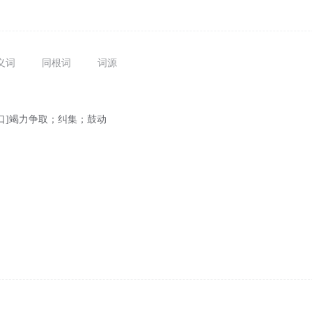
义词
同根词
词源
口]竭力争取；纠集；鼓动