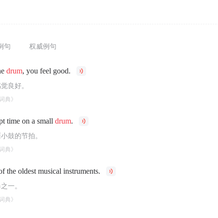
例句
权威例句
he
drum
, you feel good.
感觉良好。
词典》
pt time on a small
drum
.
面小鼓的节拍。
词典》
of the oldest musical instruments.
器之一。
词典》