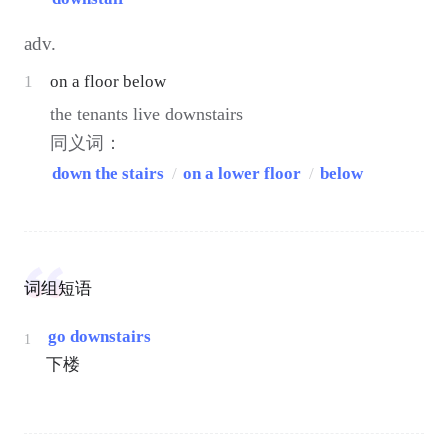
adv.
1
on a floor below
the tenants live downstairs
同义词：
down the stairs
/
on a lower floor
/
below
词组短语
go downstairs
1
下楼