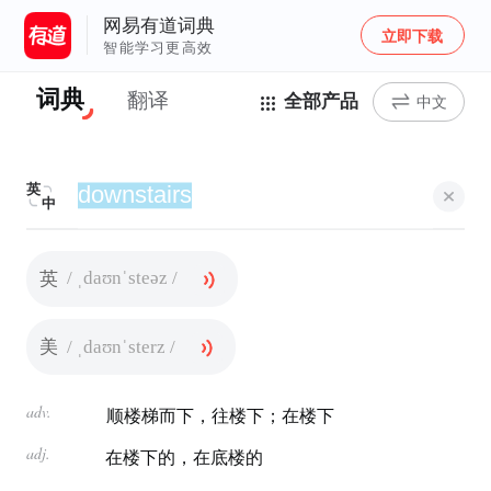
网易有道词典
立即下载
智能学习更高效
词典
翻译
全部产品
中文
英
中
/ ˌdaʊnˈsteəz /
英
/ ˌdaʊnˈsterz /
美
adv.
顺楼梯而下，往楼下；在楼下
adj.
在楼下的，在底楼的