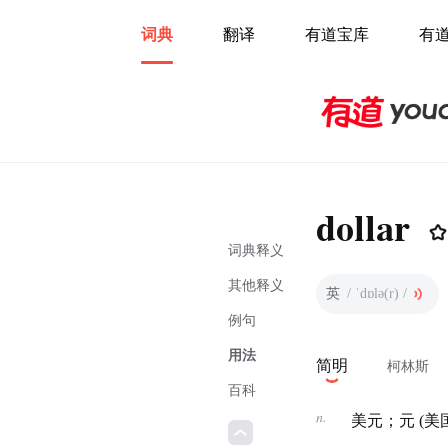
词典
翻译
有道宝库
有
dollar
词典释义
其他释义
英
/ ˈdɒlə(r) /
例句
用法
简明
柯林斯
百科
n.
美元；元 (