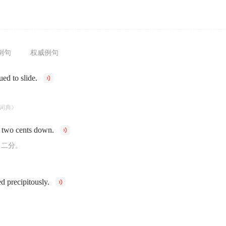
例句
权威例句
ed to slide.
词典》
 two cents down.
了二分。
d precipitously.