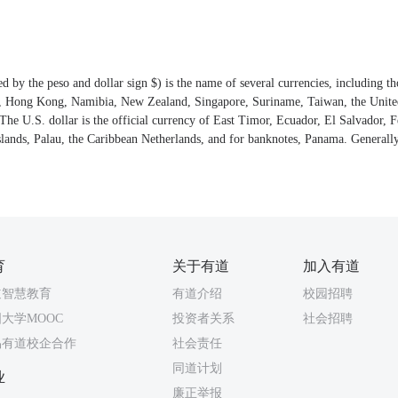
ed by the peso and dollar sign $) is the name of several currencies, including th
a, Hong Kong, Namibia, New Zealand, Singapore, Suriname, Taiwan, the United
he U.S. dollar is the official currency of East Timor, Ecuador, El Salvador, F
slands, Palau, the Caribbean Netherlands, and for banknotes, Panama. Generally,
.
育
关于有道
加入有道
道智慧教育
有道介绍
校园招聘
大学MOOC
投资者关系
社会招聘
易有道校企合作
社会责任
同道计划
业
廉正举报