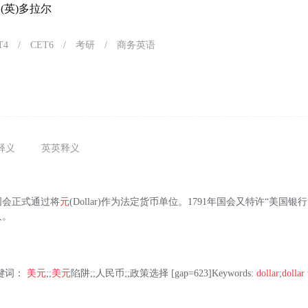
名；(英)多拉尔
T4
/
CET6
/
考研
/
商务英语
释义
英英释义
，国会正式通过将
元
(Dollar)作为法定货币单位。1791年国会又特许“美国
人。
键词：
美元
;;
美元
陷阱;;人民币;;政策选择 [gap=623]Keywords:
dollar
;
dollar