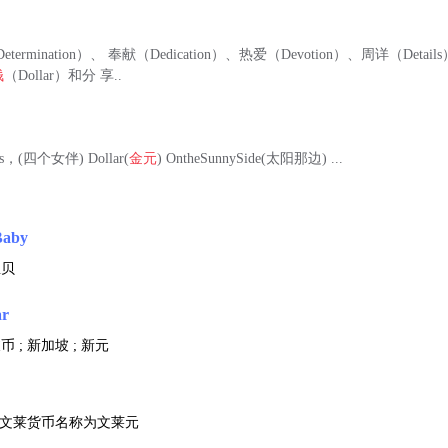
（Determination）、 奉献（Dedication）、热爱（Devotion）、周详（Detai
钱
（Dollar）和分 享..
ons，(四个女伴) Dollar(
金元
) OntheSunnySide(太阳那边) ...
Baby
宝贝
ar
币 ; 新加坡 ; 新元
 ; 文莱货币名称为文莱元