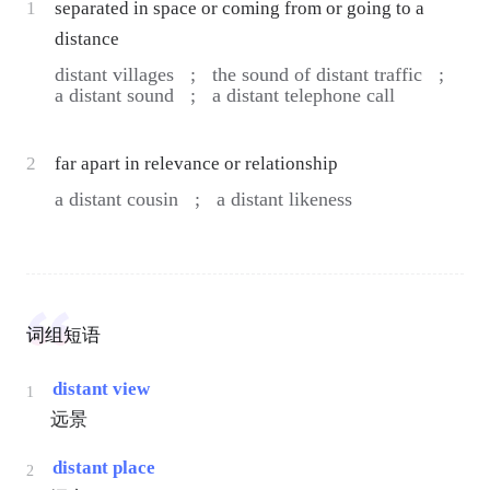
1
separated in space or coming from or going to a
distance
distant villages ;
the sound of distant traffic ;
a distant sound ;
a distant telephone call
2
far apart in relevance or relationship
a distant cousin ;
a distant likeness
词组短语
distant view
1
远景
distant place
2