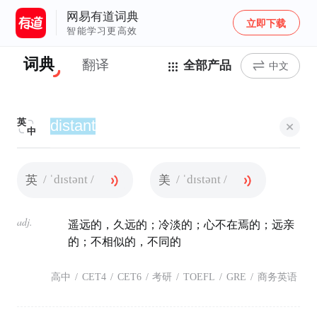
网易有道词典
立即下载
智能学习更高效
词典
翻译
全部产品
中文
英
中
/ ˈdɪstənt /
/ ˈdɪstənt /
英
美
adj.
遥远的，久远的；冷淡的；心不在焉的；远亲
的；不相似的，不同的
高中
/
CET4
/
CET6
/
考研
/
TOEFL
/
GRE
/
商务英语