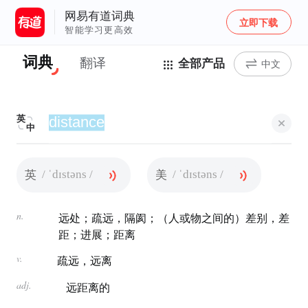
网易有道词典
立即下载
智能学习更高效
词典
翻译
全部产品
中文
英
中
/ ˈdɪstəns /
/ ˈdɪstəns /
英
美
n.
远处；疏远，隔阂；（人或物之间的）差别，差
距；进展；距离
v.
疏远，远离
adj.
远距离的