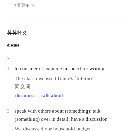
查看更多
英英释义
discuss
v.
1
to consider or examine in speech or writing
The class discussed Dante's `Inferno'
同义词：
discourse
/
talk about
2
speak with others about (something); talk
(something) over in detail; have a discussion
We discussed our household budget