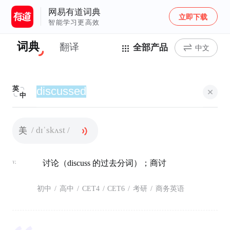
网易有道词典
立即下载
智能学习更高效
词典
翻译
全部产品
中文
英
中
/ dɪˈskʌst /
美
v.
讨论（discuss 的过去分词）；商讨
初中
/
高中
/
CET4
/
CET6
/
考研
/
商务英语