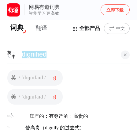
网易有道词典
立即下载
智能学习更高效
词典
翻译
全部产品
中文
英
中
/ ˈdɪɡnɪfaɪd /
英
/ ˈdɪɡnɪfaɪd /
美
adj.
庄严的；有尊严的；高贵的
v.
使高贵（dignify 的过去式）