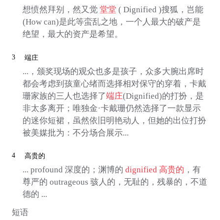
想愤然拜别，然又觉
堂堂
( Dignified )搜狐，岂能
(How can)是此等蛮乱之地，一个人最大的破产是
绝望，最大的资产是希望。
3
端庄
...，颁奖现场的观众也多是孩子，众多大腕出席时
都会考虑到孩童心绪而选择相对保守的穿着，卡戴
珊家族的三人也选择了
端庄
(Dignified)的打扮，是
非太多离开；唯独金·卡戴珊仍然选择了一款显示
的迷你短裙，虽然依旧明艳动人，但她的出位打扮
被美媒批为：不分场合展示...
4
高贵的
... profound 深度的；渊博的
dignified
高贵的
，有
尊严的 outrageous 骇人的，无耻的，残暴的，不道
德的 ...
短语