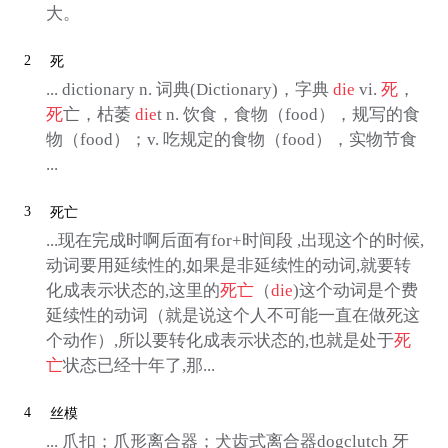
大。
2
死
... dictionary n. 词典(Dictionary)，字典
die
vi.
死
，
死
亡，枯萎
die
t n. 饮食，食物（food），规写的食
物（food）；v. 吃规定的食物（food），实物节食
...
3
死亡
...现在完成时啊后面有for+时间段 ,出现这个的时候,
动词要用延续性的,如果是非延续性的动词,就要转
化成表示状态的,这里的
死亡
（
die
)这个动词是个费
延续性的动词（就是说这个人不可能一直在做死这
个动作）,所以要转化成表示状态的,也就是处于
死
亡
状态已经十年了,那...
4
丝模
... 爪扣；爪形离合器；犬齿式离合器dogclutch 牙