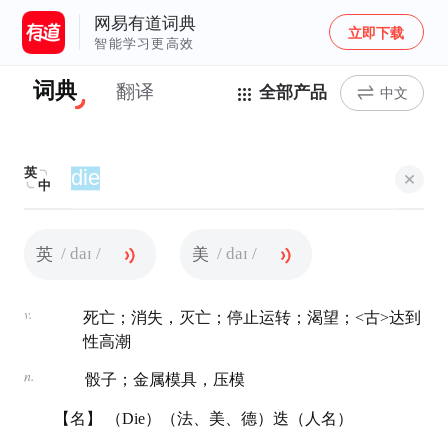
网易有道词典
立即下载
智能学习更高效
词典
翻译
全部产品
中文
英
中
/ daɪ /
/ daɪ /
英
美
v.
死亡；消失，灭亡；停止运转；渴望；<古>达到
性高潮
n.
骰子；金属模具，压模
【名】 （Die）（法、美、德）迭（人名）