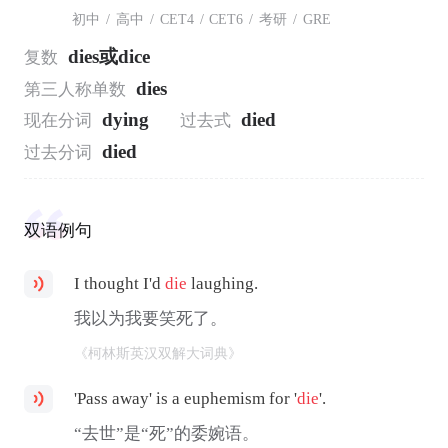
初中
/
高中
/
CET4
/
CET6
/
考研
/
GRE
dies或dice
复数
dies
第三人称单数
dying
died
现在分词
过去式
died
过去分词
双语例句
I thought I'd
die
laughing.
我以为我要笑死了。
《柯林斯英汉双解大词典》
'Pass away' is a euphemism for '
die
'.
“去世”是“死”的委婉语。