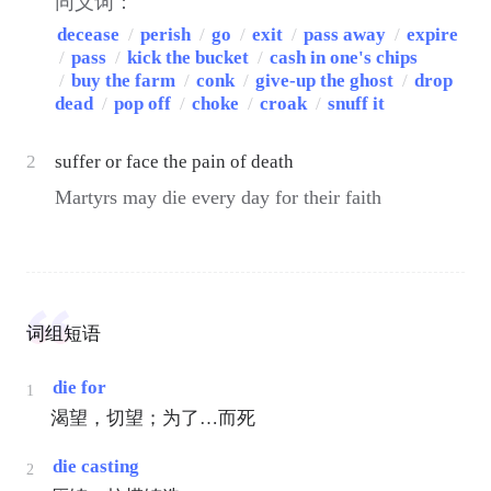
同义词：
decease
/
perish
/
go
/
exit
/
pass away
/
expire
/
pass
/
kick the bucket
/
cash in one's chips
/
buy the farm
/
conk
/
give-up the ghost
/
drop
dead
/
pop off
/
choke
/
croak
/
snuff it
2
suffer or face the pain of death
Martyrs may die every day for their faith
词组短语
die for
1
渴望，切望；为了…而死
die casting
2