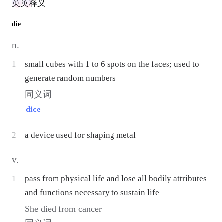
英英释义
die
n.
1
small cubes with 1 to 6 spots on the faces; used to
generate random numbers
同义词：
dice
2
a device used for shaping metal
v.
1
pass from physical life and lose all bodily attributes
and functions necessary to sustain life
She died from cancer