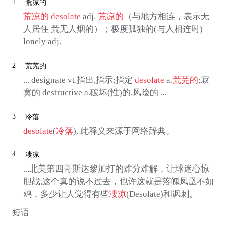
1
荒凉的
荒凉的
desolate
adj.
荒凉的
（与地方相连，表示无
人居住 荒无人烟的）；极度孤独的(与人相连时)
lonely adj.
2
荒芜的
... designate vt.指出,指示;指定
desolate
a.
荒芜的
;寂
寞的 destructive a.破坏(性)的,风险的 ...
3
冷落
desolate
(
冷落
), 此释义来源于网络辞典。
4
凄凉
...北美第四哥斯达黎加打的难分难解，让球迷心惊
胆战,这个真的说不过去，也许这就是落魄凤凰不如
鸡，多少让人觉得有些
凄凉
(Desolate)和讽刺。
短语