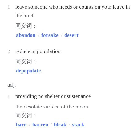
1
leave someone who needs or counts on you; leave in
the lurch
同义词：
abandon
/
forsake
/
desert
2
reduce in population
同义词：
depopulate
adj.
1
providing no shelter or sustenance
the desolate surface of the moon
同义词：
bare
/
barren
/
bleak
/
stark