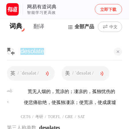
网易有道词典
立即下载
智能学习更高效
词典
翻译
全部产品
中文
英
中
/ ˈdesələt /
/ ˈdesələt /
英
美
adj.
荒无人烟的，荒凉的；凄凉的，孤独忧伤的
v.
使悲痛欲绝，使孤独凄凉；使荒凉，使成废墟
CET6
/
考研
/
TOEFL
/
GRE
/
SAT
desolates
第三人称单数