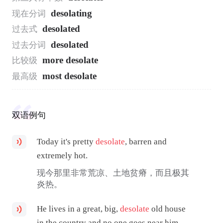
desolating
现在分词
desolated
过去式
desolated
过去分词
more desolate
比较级
most desolate
最高级
双语例句
Today it's pretty
desolate
, barren and
extremely hot.
现今那里非常荒凉、土地贫瘠，而且极其
炎热。
He lives in a great, big,
desolate
old house
in the country and no one goes near him.