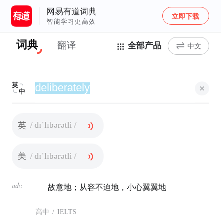
网易有道词典
立即下载
智能学习更高效
词典
翻译
全部产品
中文
英
中
/ dɪˈlɪbərətli /
英
/ dɪˈlɪbərətli /
美
adv.
故意地；从容不迫地，小心翼翼地
高中
/
IELTS