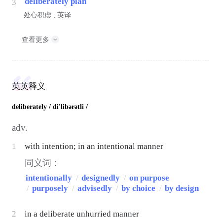
deliberately plan
3
处心积虑 ; 英译
查看更多
英英释义
deliberately
/ di'libərətli /
adv.
1
with intention; in an intentional manner
同义词：
intentionally
/
designedly
/
on purpose
/
purposely
/
advisedly
/
by choice
/
by design
2
in a deliberate unhurried manner