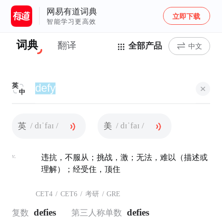
网易有道词典
立即下载
智能学习更高效
词典
翻译
全部产品
中文
英
中
/ dɪˈfaɪ /
/ dɪˈfaɪ /
英
美
v.
违抗，不服从；挑战，激；无法，难以（描述或
理解）；经受住，顶住
CET4
/
CET6
/
考研
/
GRE
defies
defies
复数
第三人称单数