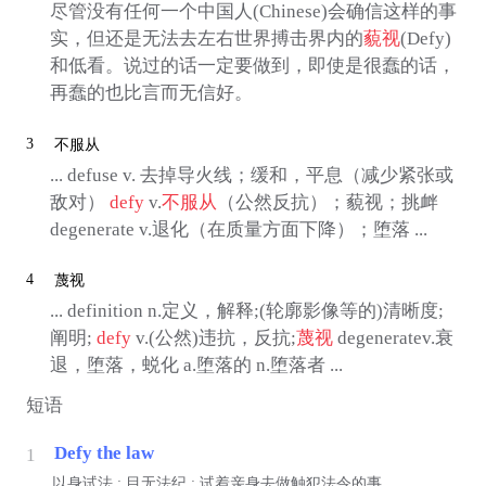
尽管没有任何一个中国人(Chinese)会确信这样的事
实，但还是无法去左右世界搏击界内的
藐视
(Defy)
和低看。说过的话一定要做到，即使是很蠢的话，
再蠢的也比言而无信好。
3
不服从
... defuse v. 去掉导火线；缓和，平息（减少紧张或
敌对）
defy
v.
不服从
（公然反抗）；藐视；挑衅
degenerate v.退化（在质量方面下降）；堕落 ...
4
蔑视
... definition n.定义，解释;(轮廓影像等的)清晰度;
阐明;
defy
v.(公然)违抗，反抗;
蔑视
degeneratev.衰
退，堕落，蜕化 a.堕落的 n.堕落者 ...
短语
Defy the law
1
以身试法 ; 目无法纪 ; 试着亲身去做触犯法令的事