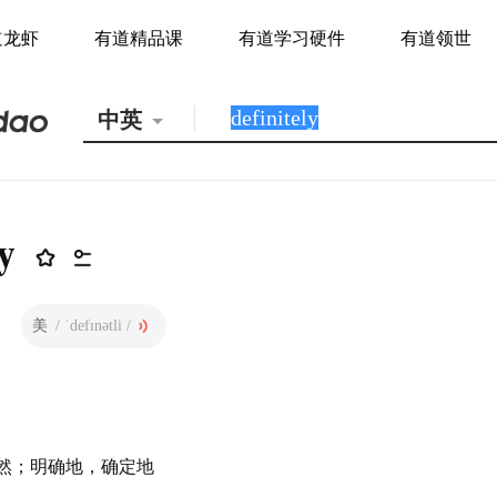
道龙虾
有道精品课
有道学习硬件
有道领世
中英
y
美
/ ˈdefɪnətli /
然；明确地，确定地