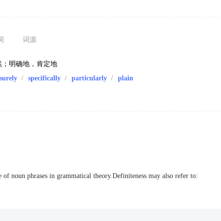
词
词源
然；明确地，肯定地
surely
/
specifically
/
particularly
/
plain
re of noun phrases in grammatical theory.Definiteness may also refer to: