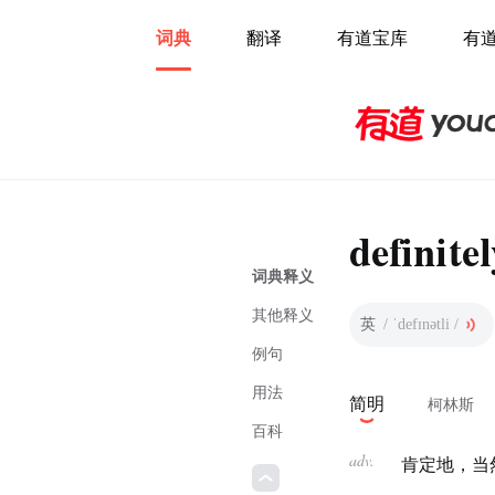
词典
翻译
有道宝库
有
definitel
词典释义
其他释义
英
/ ˈdefɪnətli /
例句
用法
简明
柯林斯
百科
adv.
肯定地，当