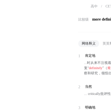
高中
/
CE
more defini
比较级
网络释义
英英
1
肯定地
...时从来不注
复“
definitely
”（
肯
察和研究，领悟
2
当然
... critically批
3
明确地