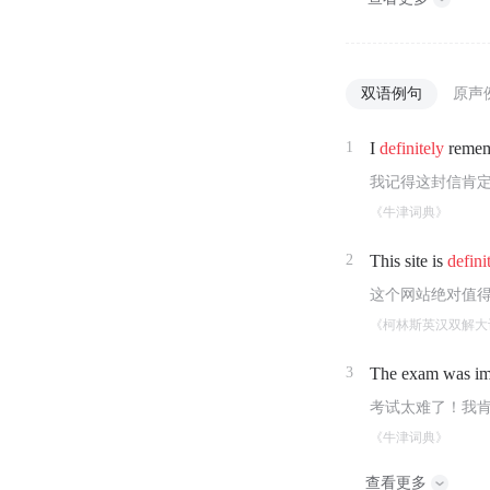
双语例句
原声
1
I
definitely
rememb
我记得这封信肯
《牛津词典》
2
This site is
defini
这个网站绝对值
《柯林斯英汉双解大
3
The exam was im
考试太难了！我
《牛津词典》
查看更多