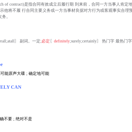
torybreach of contract)是指合同有效成立后履行期 到来前，合同一方当事人肯定地(Af
itely)表示他将不履 行合同主要义务或一方当事材良据对方行为或客观事实合
义务。
erall;atall〗 副词。一定;
必定
〖
definitely
;surely;certainly〗 热门字 最热门字
be
地可能原声大碟 ; 确定地可能
TELY CAN
 明确不要 ; 绝对不是