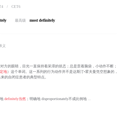
T4
/
CET6
tely
most definitely
最高级
释义
视着对方的眼睛，目光一直保持着呆滞的状态；总是歪着脑袋，小动作不断
定地
）这个单词。这一系列的行为动作并不是达斯汀•霍夫曼凭空想象的
出来的自闭症患者的典型特点。
评性地
definitely
当然
；明确地 disproportionately不成比例地 ...