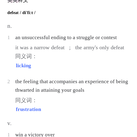
英英释义
defeat
/ di'fi:t /
n.
1
an unsuccessful ending to a struggle or contest
it was a narrow defeat ;
the army's only defeat
同义词：
licking
2
the feeling that accompanies an experience of being
thwarted in attaining your goals
同义词：
frustration
v.
1
win a victory over