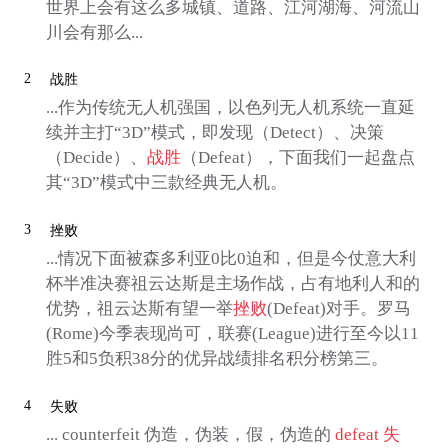
世界上会有这么多城镇、道路、江河湖海、河流山
川会有那么...
2
战胜
...作为传统无人机强国，以色列无人机系统一直延
续并主打“3D”模式，即发现（Detect）、决策
（Decide）、
战胜
（Defeat），下面我们一起盘点
其“3D”模式中三款经典无人机。
3
挫败
...情况下面被森多利亚0比0迫和，但是今仗意大利
杯半准决赛祖云达斯是主场作战，占有地利人和的
优势，祖云达斯有望一举
挫败
(Defeat)对手。罗马
(Rome)今季表现尚可，联赛(League)进行至今以11
胜5和5负积38分的优异战绩排名积分榜第三。
4
失败
... counterfeit 伪造，伪装，假，伪造的
defeat
失