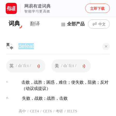
网易有道词典
立即下载
智能学习更高效
词典
翻译
全部产品
中文
英
中
/ dɪˈfiːt /
/ dɪˈfiːt /
英
美
v.
击败，战胜；困惑，难住；使失败，阻挠；反对
（动议或提议）
n.
失败，战败；战胜，击败
高中
/
CET4
/
CET6
/
考研
/
IELTS