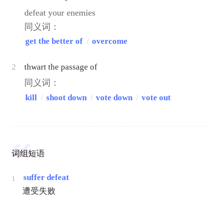
defeat your enemies
同义词：
get the better of
/
overcome
2
thwart the passage of
同义词：
kill
/
shoot down
/
vote down
/
vote out
词组短语
suffer defeat
1
遭受失败