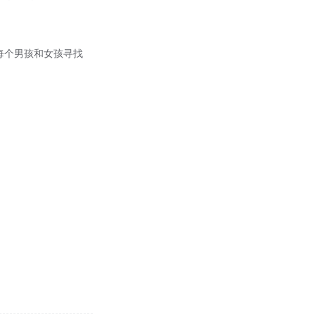
ance » 每个男孩和女孩寻找