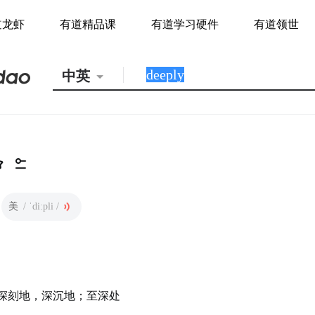
道龙虾
有道精品课
有道学习硬件
有道领世
中英
美
/ ˈdiːpli /
深刻地，深沉地；至深处