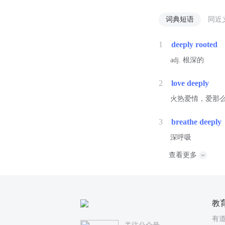
词典短语
同近
1
deeply rooted
adj. 根深的
2
love deeply
火热爱情，爱那
3
breathe deeply
深呼吸
查看更多
教
有