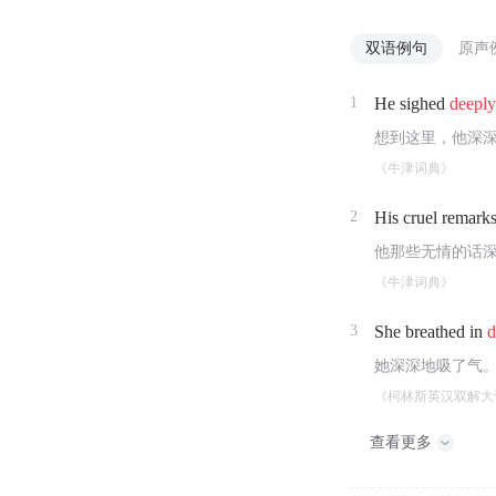
双语例句
原声
1
He sighed
deepl
想到这里，他深
《牛津词典》
2
His cruel remark
他那些无情的话
《牛津词典》
3
She breathed in
d
她深深地吸了气
《柯林斯英汉双解大
查看更多