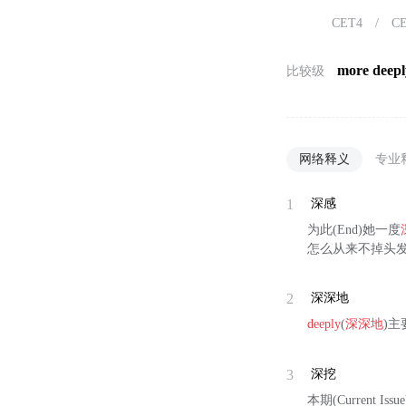
CET4
/
C
more deepl
比较级
网络释义
专业
1
深感
为此(End)她一度
怎么从来不掉头
2
深深地
deeply
(
深深地
)主
3
深挖
本期(Current Iss