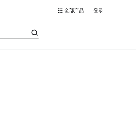
全部产品
登录