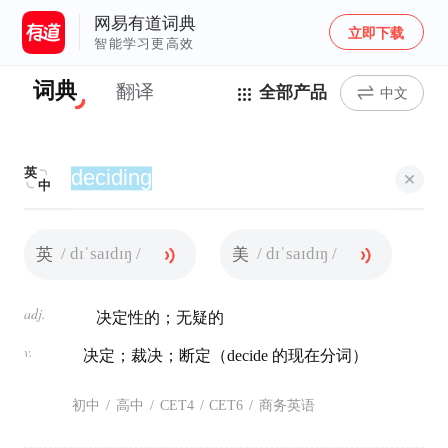
网易有道词典
立即下载
智能学习更高效
词典
翻译
全部产品
中文
英
中
/ dɪˈsaɪdɪŋ /
/ dɪˈsaɪdɪŋ /
英
美
adj.
决定性的；无疑的
v.
决定；裁决；断定（decide 的现在分词）
初中
/
高中
/
CET4
/
CET6
/
商务英语