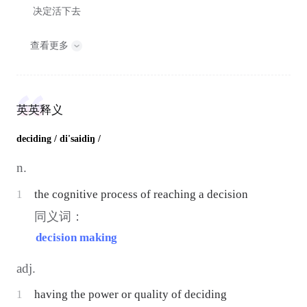
决定活下去
查看更多
英英释义
deciding
/ di'saidiŋ /
n.
1
the cognitive process of reaching a decision
同义词：
decision making
adj.
1
having the power or quality of deciding