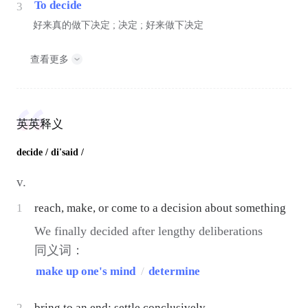
To decide
3
好来真的做下决定 ; 决定 ; 好来做下决定
查看更多
英英释义
decide
/ di'said /
v.
1
reach, make, or come to a decision about something
We finally decided after lengthy deliberations
同义词：
make up one's mind
/
determine
2
bring to an end; settle conclusively