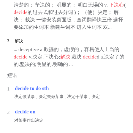
清楚的； 坚决的； 明显的； 明白无误的 v.
下决心
(
decide
的过去式和过去分词 )； （使）决定； 解
决； 裁决 一键安装桌面版，查词翻译快三倍 选择
要添加的生词本 新建生词本 进入生词本 双...
3
解决
... deceptive a.欺骗的，虚假的，容易使人上当的
decide
v.决定,下决心;
解决
,裁决
decide
d a.决定了的
的,坚决的;明显的,明确的 ...
短语
decide to do sth
1
决定做某事 ; 决定去做某事 ; 决定干某事 ; 决定
decide on
2
对某事作出决定