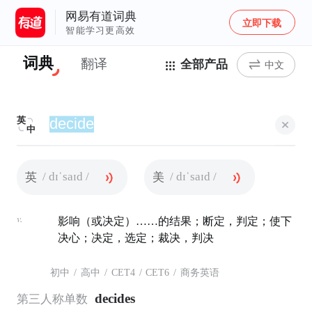
网易有道词典
立即下载
智能学习更高效
词典
翻译
全部产品
中文
英
中
/ dɪˈsaɪd /
/ dɪˈsaɪd /
英
美
v.
影响（或决定）……的结果；断定，判定；使下
决心；决定，选定；裁决，判决
初中
/
高中
/
CET4
/
CET6
/
商务英语
decides
第三人称单数