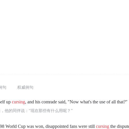
例句
权威例句
self up
cursing
, and his comrade said, "Now what's the use of all that?"
，他的同伴说：“现在那些有什么用呢？”
998 World Cup was won, disappointed fans were still
cursing
the disput