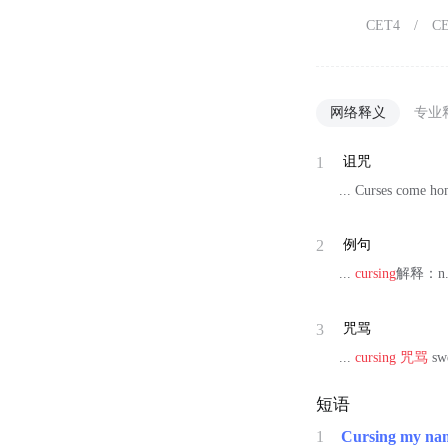
CET4
/
C
网络释义
专业
1
诅咒
... Curses come ho
2
例句
...
cursing
解释：n
3
咒骂
...
cursing
咒骂
sw
短语
1
Cursing my na