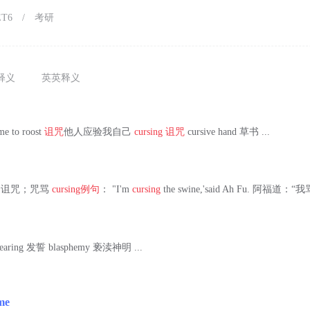
ET6
/
考研
释义
英英释义
me to roost
诅咒
他人应验我自己
cursing
诅咒
cursive hand 草书 ...
.诅咒；咒骂
cursing
例句
： "I'm
cursing
the swine,'said Ah Fu. 阿福道：“
earing 发誓 blasphemy 亵渎神明 ...
me