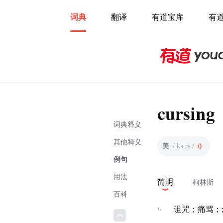
词典
翻译
有道宝库
有
cursing
词典释义
其他释义
美
/ kɜːrs /
例句
用法
简明
柯林斯
百科
v.
诅咒；痛骂；念