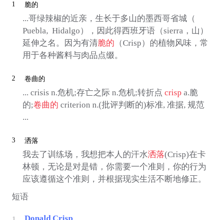
1
脆的
...哥绿辣椒的近亲，生长于多山的墨西哥省城（
Puebla, Hidalgo），因此得西班牙语（sierra，山）
延伸之名。因为有清
脆的
（Crisp）的植物风味，常
用于各种酱料与肉品点缀。
2
卷曲的
... crisis n.危机;存亡之际 n.危机;转折点
crisp
a.脆
的;
卷曲的
criterion n.(批评判断的)标准, 准据, 规范
...
3
洒落
我去了训练场，我想把本人的汗水
洒落
(Crisp)在卡
林顿，无论是对是错，你需要一个准则，你的行为
应该遵循这个准则，并根据现实生活不断地修正。
短语
Donald Crisp
1