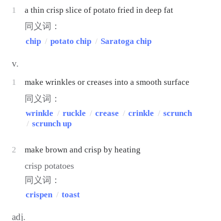
1
a thin crisp slice of potato fried in deep fat
同义词：
chip
/
potato chip
/
Saratoga chip
v.
1
make wrinkles or creases into a smooth surface
同义词：
wrinkle
/
ruckle
/
crease
/
crinkle
/
scrunch
/
scrunch up
2
make brown and crisp by heating
crisp potatoes
同义词：
crispen
/
toast
adj.