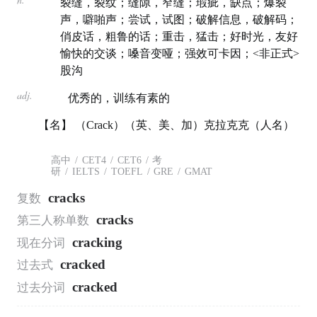
裂缝，裂纹；缝隙，窄缝；瑕疵，缺点；爆裂
声，噼啪声；尝试，试图；破解信息，破解码；
俏皮话，粗鲁的话；重击，猛击；好时光，友好
愉快的交谈；嗓音变哑；强效可卡因；<非正式>
股沟
adj.
优秀的，训练有素的
【名】 （Crack）（英、美、加）克拉克克（人名）
高中
/
CET4
/
CET6
/
考
研
/
IELTS
/
TOEFL
/
GRE
/
GMAT
cracks
复数
cracks
第三人称单数
cracking
现在分词
cracked
过去式
cracked
过去分词