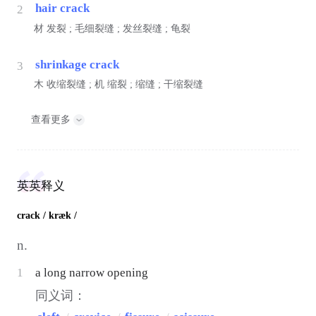
hair crack
2
材
发裂 ; 毛细裂缝 ; 发丝裂缝 ; 龟裂
shrinkage crack
3
木
收缩裂缝 ;
机
缩裂 ; 缩缝 ; 干缩裂缝
查看更多
英英释义
crack
/ kræk /
n.
1
a long narrow opening
同义词：