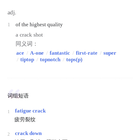
adj.
1
of the highest quality
a crack shot
同义词：
ace
/
A-one
/
fantastic
/
first-rate
/
super
/
tiptop
/
topnotch
/
tops(p)
词组短语
fatigue crack
1
疲劳裂纹
crack down
2