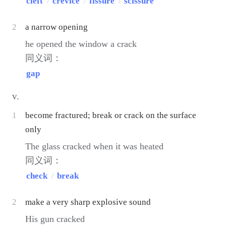
cleft
/
crevice
/
fissure
/
scissure
2
a narrow opening
he opened the window a crack
同义词：
gap
v.
1
become fractured; break or crack on the surface
only
The glass cracked when it was heated
同义词：
check
/
break
2
make a very sharp explosive sound
His gun cracked