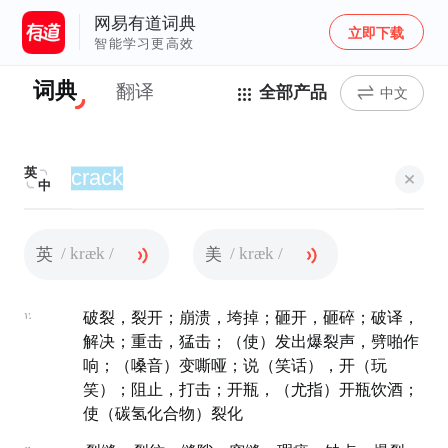
网易有道词典
立即下载
智能学习更高效
词典
翻译
全部产品
中文
英
中
/ kræk /
/ kræk /
英
美
v.
破裂，裂开；崩溃，垮掉；砸开，砸碎；破译，
解决；重击，猛击；（使）发出爆裂声，劈啪作
响；（嗓音）变嘶哑；说（笑话），开（玩
笑）；阻止，打击；开瓶，（尤指）开瓶饮酒；
使（碳氢化合物）裂化
n.