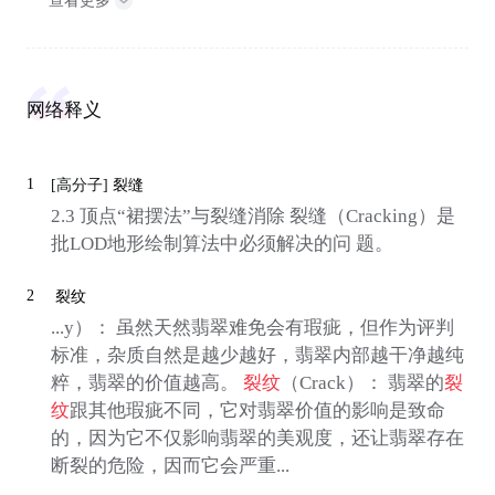
查看更多
网络释义
1
[高分子]
裂缝
2.3 顶点“裙摆法”与裂缝消除 裂缝（Cracking）是
批LOD地形绘制算法中必须解决的问 题。
2
裂纹
...y）： 虽然天然翡翠难免会有瑕疵，但作为评判
标准，杂质自然是越少越好，翡翠内部越干净越纯
粹，翡翠的价值越高。
裂纹
（Crack）： 翡翠的
裂
纹
跟其他瑕疵不同，它对翡翠价值的影响是致命
的，因为它不仅影响翡翠的美观度，还让翡翠存在
断裂的危险，因而它会严重...