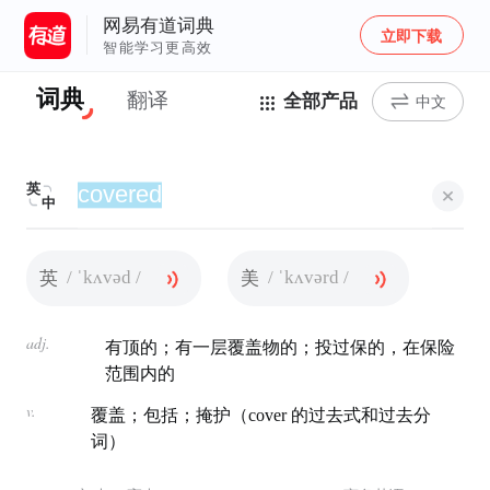
网易有道词典
立即下载
智能学习更高效
词典
翻译
全部产品
中文
英
中
/ ˈkʌvəd /
/ ˈkʌvərd /
英
美
adj.
有顶的；有一层覆盖物的；投过保的，在保险
范围内的
v.
覆盖；包括；掩护（cover 的过去式和过去分
词）