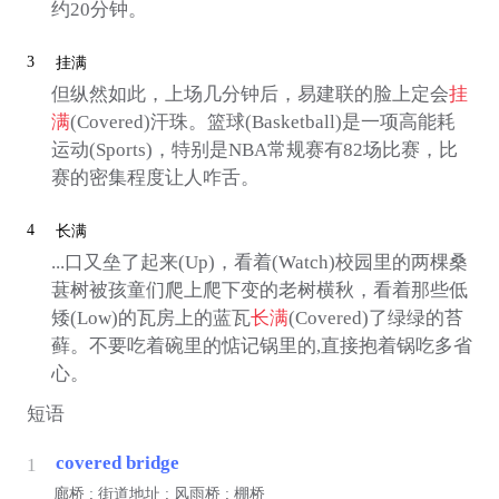
约20分钟。
3
挂满
但纵然如此，上场几分钟后，易建联的脸上定会
挂
满
(Covered)汗珠。篮球(Basketball)是一项高能耗
运动(Sports)，特别是NBA常规赛有82场比赛，比
赛的密集程度让人咋舌。
4
长满
...口又垒了起来(Up)，看着(Watch)校园里的两棵桑
葚树被孩童们爬上爬下变的老树横秋，看着那些低
矮(Low)的瓦房上的蓝瓦
长满
(Covered)了绿绿的苔
藓。不要吃着碗里的惦记锅里的,直接抱着锅吃多省
心。
短语
covered bridge
1
廊桥 ; 街道地址 ; 风雨桥 ; 棚桥