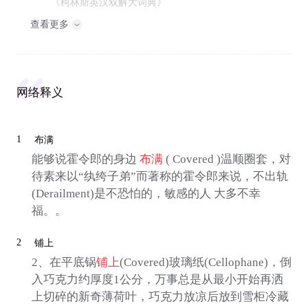
《柯林斯英汉双解大词典》
查看更多
网络释义
1
布满
能够说霍令郎的身边
布满
( Covered )温顺圈套，对
待素来以“纨绔子弟”而著称的霍令郎来说，不出轨
(Derailment)是不恐怕的，敏感的人 大多不幸
福。。
2
铺上
2、在平底锅
铺上
(Covered)玻璃纸(Cellophane)，倒
入巧克力约厚度1公分，万事总是从最小开始再洒
上切碎的新奇薄荷叶，巧克力放凉后放到雪柜冷藏