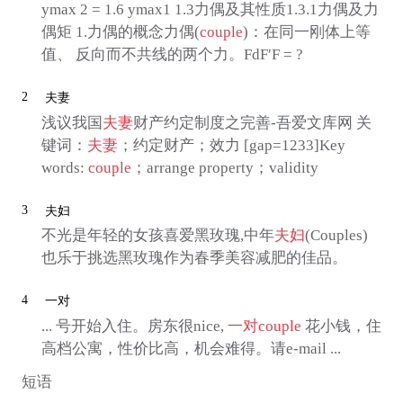
ymax 2 = 1.6 ymax1 1.3力偶及其性质1.3.1力偶及力
偶矩 1.力偶的概念力偶(
couple
)：在同一刚体上等
值、 反向而不共线的两个力。FdF′F = ?
2
夫妻
浅议我国
夫妻
财产约定制度之完善-吾爱文库网 关
键词：
夫妻
；约定财产；效力 [gap=1233]Key
words:
couple
；arrange property；validity
3
夫妇
不光是年轻的女孩喜爱黑玫瑰,中年
夫妇
(Couples)
也乐于挑选黑玫瑰作为春季美容减肥的佳品。
4
一对
... 号开始入住。房东很nice,
一对
couple
花小钱，住
高档公寓，性价比高，机会难得。请e-mail ...
短语