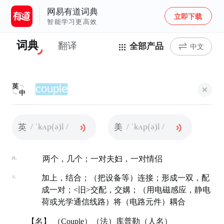
网易有道词典
立即下载
智能学习更高效
词典
翻译
全部产品
中文
英
中
/ ˈkʌp(ə)l /
/ ˈkʌp(ə)l /
英
美
n.
两个，几个；一对夫妇，一对情侣
v.
加上，结合；（把设备等）连接；形成一双，配
成一对；<旧>交配，交媾；（用电磁感应，静电
荷或光学通信线路）将（电路元件）耦合
【名】 （Couple）（法）库普勒（人名）