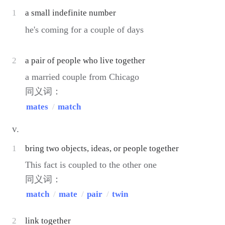
1
a small indefinite number
he's coming for a couple of days
2
a pair of people who live together
a married couple from Chicago
同义词：
mates
/
match
v.
1
bring two objects, ideas, or people together
This fact is coupled to the other one
同义词：
match
/
mate
/
pair
/
twin
2
link together