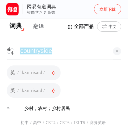
网易有道词典
立即下载
智能学习更高效
词典
翻译
全部产品
中文
英
中
/ ˈkʌntrisaɪd /
英
/ ˈkʌntrisaɪd /
美
n.
乡村，农村；乡村居民
初中
/
高中
/
CET4
/
CET6
/
IELTS
/
商务英语