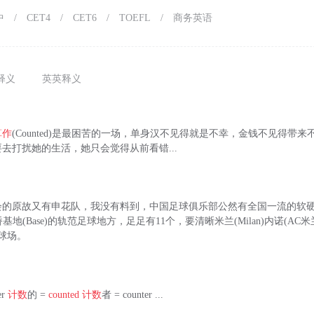
中
/
CET4
/
CET6
/
TOEFL
/
商务英语
释义
英英释义
算作
(Counted)是最困苦的一场，单身汉不见得就是不幸，金钱不见得带
去打扰她的生活，她只会觉得从前看错...
会的原故又有申花队，我没有料到，中国足球俱乐部公然有全国一流的软
数康桥基地(Base)的轨范足球地方，足足有11个，要清晰米兰(Milan)内诺(AC米兰
球场。
er
计数
的 =
counted
计数
者 = counter ...