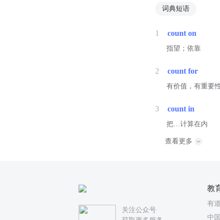
词典短语
1
count on
指望；依靠
2
count for
有价值，有重要
3
count in
把…计算在内
查看更多
教
有
关注公众号
中国