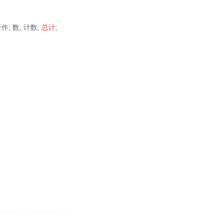
看作; 数, 计数;
总计
;