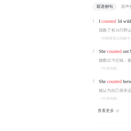
双语例句
原声
1
I
counted
34 wild
我数了有34只野
《柯林斯英汉双解大
2
She
counted
out $
她数出70元钱，
《牛津词典》
3
She
counted
herse
她认为自己很幸
《牛津词典》
查看更多