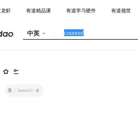
道龙虾
有道精品课
有道学习硬件
有道领世
中英
美
/ ˈkaʊntɪd /