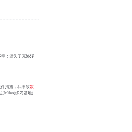
来不幸；遗失了克洛泽
硬件措施，我细致
数
(Milan)练习基地)