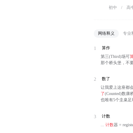
初中
/
高
网络释义
专业
1
算作
第三(Third)场可
那个桥头堡，不要
2
数了
让我爱上这座都
了
(Counted)
也唯有5个圭臬足
3
计数
...
计数
器 = regist