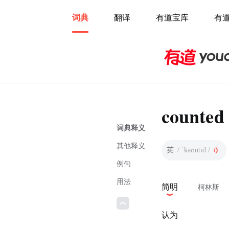
词典
翻译
有道宝库
有
counted
词典释义
其他释义
英
/ ˈkaʊntɪd /
例句
用法
简明
柯林斯
认为