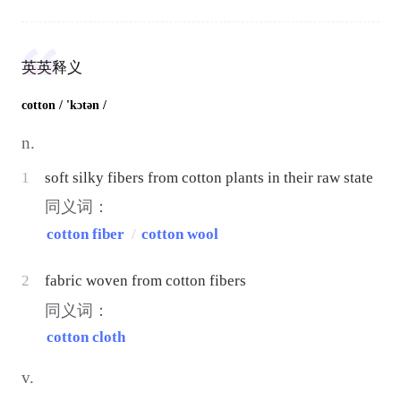
英英释义
cotton
/ 'kɔtən /
n.
1
soft silky fibers from cotton plants in their raw state
同义词：
cotton fiber
/
cotton wool
2
fabric woven from cotton fibers
同义词：
cotton cloth
v.