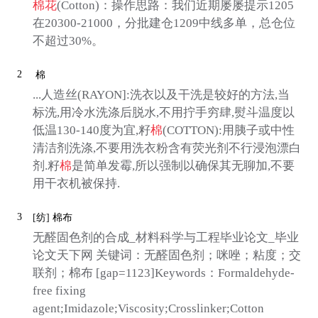
棉花
(Cotton)：操作思路：我们近期屡屡提示1205
在20300-21000，分批建仓1209中线多单，总仓位
不超过30%。
2
棉
...人造丝(RAYON]:洗衣以及干洗是较好的方法,当
标洗,用冷水洗涤后脱水,不用拧手穷肆,熨斗温度以
低温130-140度为宜,籽
棉
(COTTON):用胰子或中性
清洁剂洗涤,不要用洗衣粉含有荧光剂不行浸泡漂白
剂.籽
棉
是简单发霉,所以强制以确保其无聊加,不要
用干衣机被保持.
3
[纺]
棉布
无醛固色剂的合成_材料科学与工程毕业论文_毕业
论文天下网 关键词：无醛固色剂；咪唑；粘度；交
联剂；棉布 [gap=1123]Keywords：Formaldehyde-
free fixing
agent;Imidazole;Viscosity;Crosslinker;Cotton