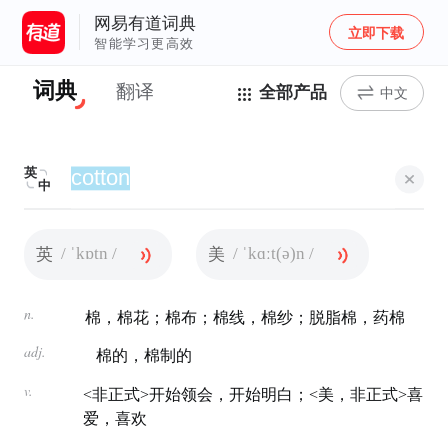
网易有道词典
立即下载
智能学习更高效
词典
翻译
全部产品
中文
英
中
/ ˈkɒtn /
/ ˈkɑːt(ə)n /
英
美
n.
棉，棉花；棉布；棉线，棉纱；脱脂棉，药棉
adj.
棉的，棉制的
v.
<非正式>开始领会，开始明白；<美，非正式>喜
爱，喜欢