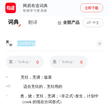
网易有道词典
立即下载
智能学习更高效
词典
翻译
全部产品
中文
英
中
/ ˈkʊkɪŋ /
/ ˈkʊkɪŋ /
英
美
n.
烹饪，烹调；饭菜
adj.
适合烹饪的，烹饪用的
v.
煮，烧；烹饪，烹调；<非正式>发生，计划中
（cook 的现在分词形式）