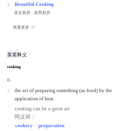
Beautiful Cooking
3
美女厨房 ; 美男厨房
查看更多
英英释义
cooking
n.
1
the act of preparing something (as food) by the
application of heat
cooking can be a great art
同义词：
cookery
/
preparation