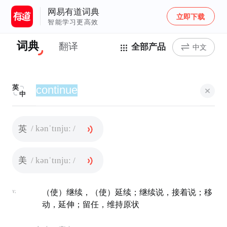
网易有道词典
立即下载
智能学习更高效
词典
翻译
全部产品
中文
英
中
/ kənˈtɪnjuː /
英
/ kənˈtɪnjuː /
美
v.
（使）继续，（使）延续；继续说，接着说；移
动，延伸；留任，维持原状